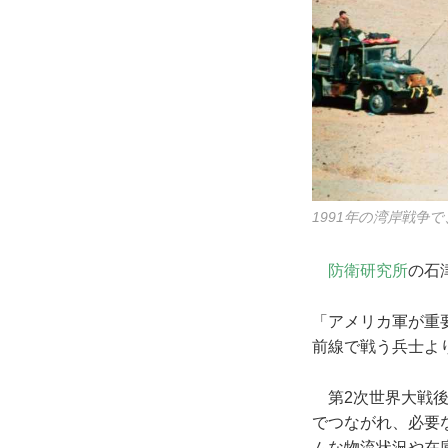
1991年の湾岸戦争
防衛研究所
の石
「アメリカ軍が重
前線で戦う兵士よ
第2次世界大戦後
でつながれ、必要
ムな物流状況や在