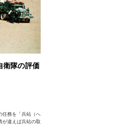
自衛隊の評価
の任務を「兵站（へ
情が違えば兵站の取