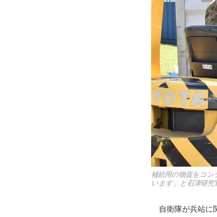
補給用の物資をコン
います」と石津研究
自衛隊が兵站に関