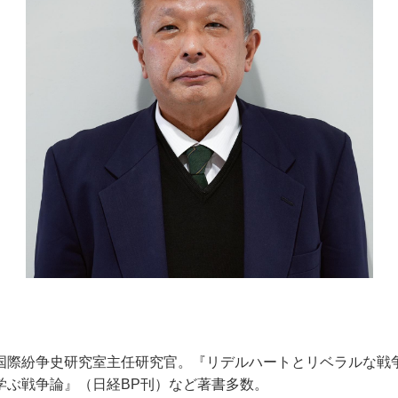
】
国際紛争史研究室主任研究官。『リデルハートとリベラルな戦
学ぶ戦争論』（日経BP刊）など著書多数。