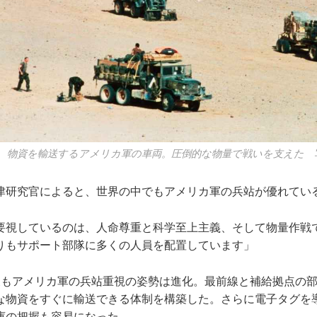
で、物資を輸送するアメリカ軍の車両。圧倒的な物量で戦いを支えた 写
津研究官によると、世界の中でもアメリカ軍の兵站が優れてい
要視しているのは、人命尊重と科学至上主義、そして物量作戦
りもサポート部隊に多くの人員を配置しています」
もアメリカ軍の兵站重視の姿勢は進化。最前線と補給拠点の部
な物資をすぐに輸送できる体制を構築した。さらに電子タグを
庫の把握も容易になった。