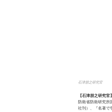
石津朋之研究官
【石津朋之研究官
防衛省防衛研究所
社刊）、『名著で