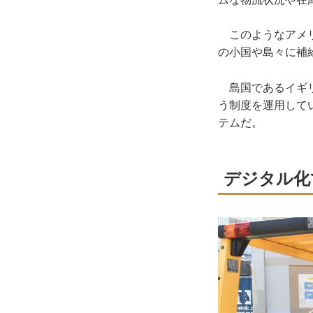
このようなアメリ
の小国や島々に補
島国であるイギリ
う制度を運用して
テムだ。
デジタル化