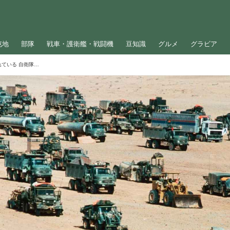
屯地
部隊
戦車・護衛艦・戦闘機
豆知識
グルメ
グラビア
アメリカ軍の「輸送部隊」は世界的にも優れている 自衛隊の評価は？