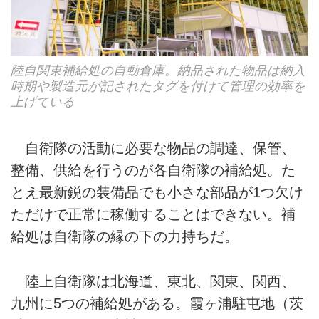
陸自関東補給処の自動倉庫。納品された物品は納入
時期や製造元が記されたタグを付けて管理の効率を
上げている
自衛隊の活動に必要な物品の調達、保管、
整備、供給を行うのが各自衛隊の補給処。た
とえ最新鋭の装備品でも小さな部品が1つ欠け
ただけで正常に稼働することはできない。補
給処は自衛隊の縁の下の力持ちだ。
陸上自衛隊は北海道、東北、関東、関西、
九州に5つの補給処がある。霞ヶ浦駐屯地（茨