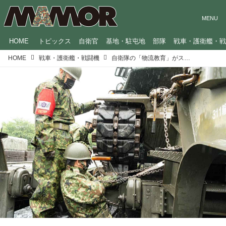
HOME
トピックス
自衛官
基地・駐屯地
部隊
戦車・護衛艦・
HOME
戦車・護衛艦・戦闘機
自衛隊の「物流教育」がスゴい！ 弾薬や重量物を運ぶ“輸送のプロ”を養成