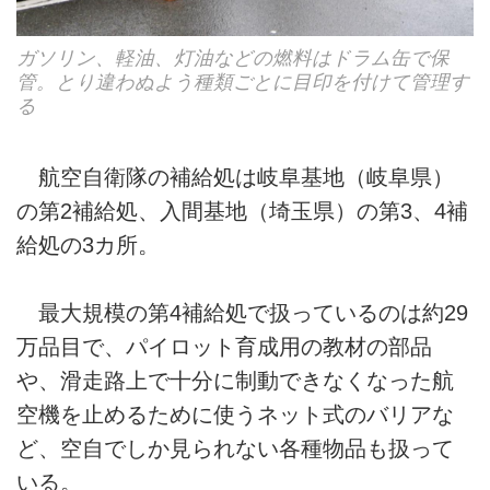
ガソリン、軽油、灯油などの燃料はドラム缶で保
管。とり違わぬよう種類ごとに目印を付けて管理す
る
航空自衛隊の補給処は岐阜基地（岐阜県）
の第2補給処、入間基地（埼玉県）の第3、4補
給処の3カ所。
最大規模の第4補給処で扱っているのは約29
万品目で、パイロット育成用の教材の部品
や、滑走路上で十分に制動できなくなった航
空機を止めるために使うネット式のバリアな
ど、空自でしか見られない各種物品も扱って
いる。