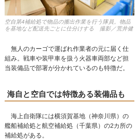
空自第4補給処で物品の搬出作業を行う隊員。物品
を基地など配送先ごとに仕分けする 撮影／荒井健
無人のカーゴで運ばれ作業者の元に届く仕
組み。戦車や装甲車を扱う火器車両部など担
当装備品で部署が分かれているのも特徴だ。
海自と空自では特徴ある装備品も
海上自衛隊には横須賀基地（神奈川県）の
艦船補給処と航空補給処（千葉県）の2カ所の
補給処がある。