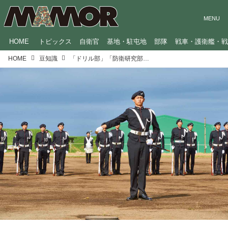
HOME
トピックス
自衛官
基地・駐屯地
部隊
戦車・護衛艦・
HOME
豆知識
「ドリル部」「防衛研究部」…陸上自衛隊高等工科学校がクラブ活動の成果を披露