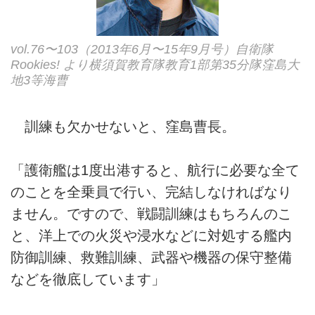
vol.76〜103（2013年6月〜15年9月号）自衛隊
Rookies! より横須賀教育隊教育1部第35分隊窪島大
地3等海曹
訓練も欠かせないと、窪島曹長。
「護衛艦は1度出港すると、航行に必要な全て
のことを全乗員で行い、完結しなければなり
ません。ですので、戦闘訓練はもちろんのこ
と、洋上での火災や浸水などに対処する艦内
防御訓練、救難訓練、武器や機器の保守整備
などを徹底しています」