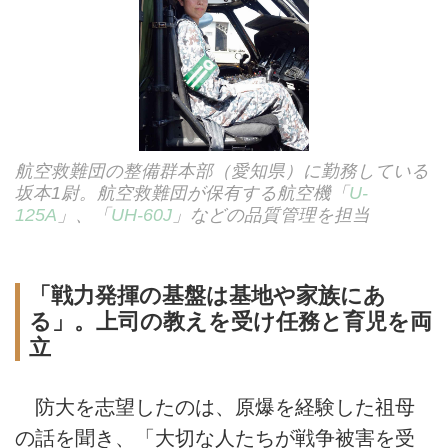
航空救難団の整備群本部（愛知県）に勤務している
坂本1尉。航空救難団が保有する航空機「
U-
125A
」、「
UH-60J
」などの品質管理を担当
「戦力発揮の基盤は基地や家族にあ
る」。上司の教えを受け任務と育児を両
立
防大を志望したのは、原爆を経験した祖母
の話を聞き、「大切な人たちが戦争被害を受