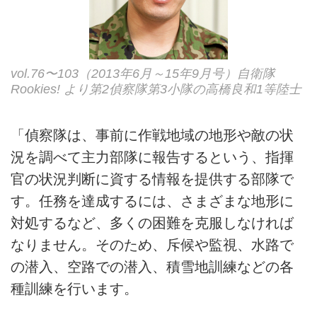
vol.76〜103（2013年6月～15年9月号）自衛隊
Rookies! より第2偵察隊第3小隊の高橋良和1等陸士
「偵察隊は、事前に作戦地域の地形や敵の状
況を調べて主力部隊に報告するという、指揮
官の状況判断に資する情報を提供する部隊で
す。任務を達成するには、さまざまな地形に
対処するなど、多くの困難を克服しなければ
なりません。そのため、斥候や監視、水路で
の潜入、空路での潜入、積雪地訓練などの各
種訓練を行います。