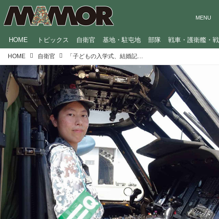
HOME
トピックス
自衛官
基地・駐屯地
部隊
戦車・護衛艦・
HOME
自衛官
「子どもの入学式、結婚記念日には迷わず休暇を」女性自衛官が上司から学んだ大切なこと