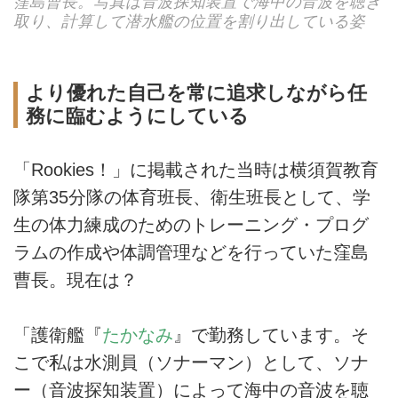
窪島曹長。写真は音波探知装置で海中の音波を聴き
取り、計算して潜水艦の位置を割り出している姿
より優れた自己を常に追求しながら任
務に臨むようにしている
「Rookies！」に掲載された当時は横須賀教育
隊第35分隊の体育班長、衛生班長として、学
生の体力練成のためのトレーニング・プログ
ラムの作成や体調管理などを行っていた窪島
曹長。現在は？
「護衛艦『
たかなみ
』で勤務しています。そ
こで私は水測員（ソナーマン）として、ソナ
ー（音波探知装置）によって海中の音波を聴