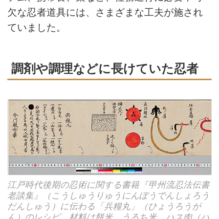
欠な忍者道具には、さまざまな工夫が施され
ていました。
調剤や調理などに長けていた忍者
江戸時代後期の忍術に関する書籍『甲州流忍法伝書
老談集』（こうしゅうりゅうにんぽうでんしょろう
だんしゅう）に伝わる「兵糧丸」（ひょうろうが
ん）のレシピ。材料は餅米、うるち米、ハス肉（ハ