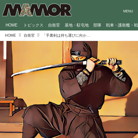
HOME
トピックス
自衛官
基地・駐屯地
部隊
戦車・護衛艦・
HOME
自衛官
「手裏剣は持ち運びに向かない」意外と知らない忍者のトリビア3連発