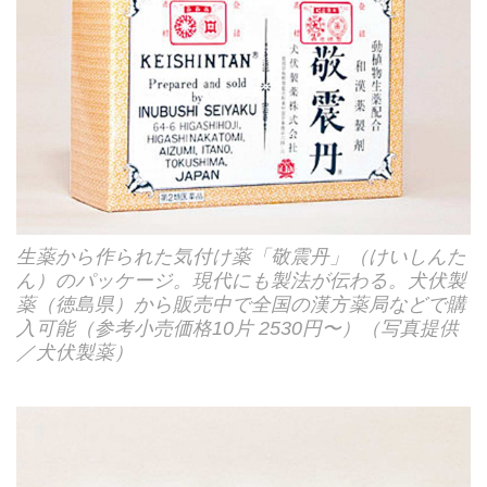
生薬から作られた気付け薬「敬震丹」（けいしんた
ん）のパッケージ。現代にも製法が伝わる。犬伏製
薬（徳島県）から販売中で全国の漢方薬局などで購
入可能（参考小売価格10片 2530円〜）（写真提供
／犬伏製薬）