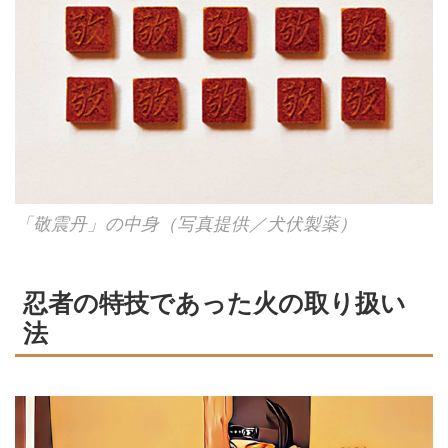
「敬震丹」の中身（写真提供／犬伏製薬）
忍者の特技であった火の取り扱い
法