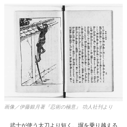
画像／伊藤銀月著『忍術の極意』 功人社刊より
武士が使う太刀より短く、塀を乗り越える