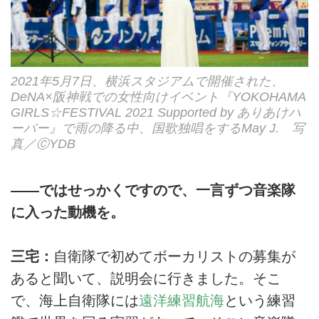
2021年5月7日、横浜スタジアムで開催された、
DeNA×阪神戦での女性向けイベント『YOKOHAMA
GIRLS☆FESTIVAL 2021 Supported by ありあけハ
ーバー』で雨の降る中、国歌独唱をするMay J. 写
真／ⒸYDB
――ではせっかくですので、一言ずつ音楽隊
に入った動機を。
三宅：
自衛隊で初めてボーカリストの募集が
あると聞いて、説明会に行きました。そこ
で、海上自衛隊には
遠洋練習航海
という練習