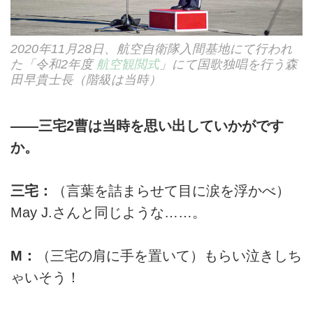
2020年11月28日、航空自衛隊入間基地にて行われ
た「令和2年度
航空観閲式
」にて国歌独唱を行う森
田早貴士長（階級は当時）
――三宅2曹は当時を思い出していかがです
か。
三宅：
（言葉を詰まらせて目に涙を浮かべ）
May J.さんと同じような……。
M：
（三宅の肩に手を置いて）もらい泣きしち
ゃいそう！