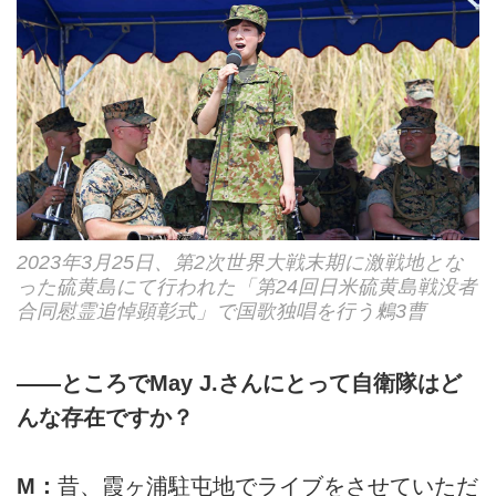
2023年3月25日、第2次世界大戦末期に激戦地とな
った硫黄島にて行われた「第24回日米硫黄島戦没者
合同慰霊追悼顕彰式」で国歌独唱を行う鶫3曹
――ところでMay J.さんにとって自衛隊はど
んな存在ですか？
M：
昔、霞ヶ浦駐屯地でライブをさせていただ