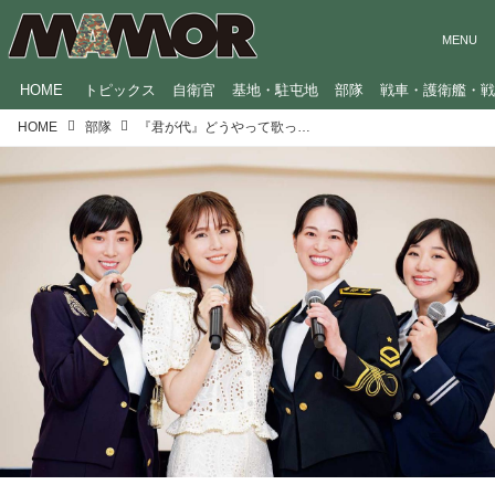
HOME
トピックス
自衛官
基地・駐屯地
部隊
戦車・護衛艦・
HOME
部隊
『君が代』どうやって歌っている？ May J.と自衛隊ボーカリストが難しいと思う箇所は？