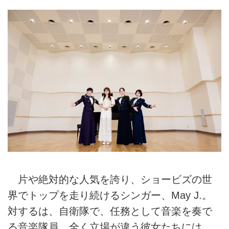
片や絶対的な人気を誇り、ショービズの世
界でトップを走り続けるシンガー、May J.。
対するは、自衛隊で、任務として音楽を奏で
る音楽隊員。全く立場が違う彼女たちには、