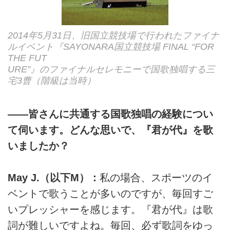
2014年5月31日、旧国立競技場で行われたファイナ
ルイベント『SAYONARA国立競技場 FINAL “FOR
THE FUT
URE”』のファイナルセレモニーで国歌独唱する三
宅3曹（階級は当時）
――皆さんに共通する国歌独唱の経験につい
て伺います。どんな思いで、『君が代』を歌
いましたか？
May J.（以下M）：
私の場合、スポーツのイ
ベントで歌うことが多いのですが、毎回すご
いプレッシャーを感じます。『君が代』は歌
詞が難しいですよね。毎回、必ず歌詞をゆっ