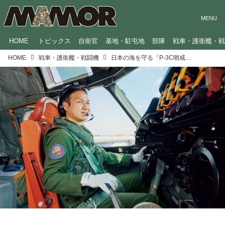
HOME
トピックス
自衛官
基地・駐屯地
部隊
戦車・護衛艦・
HOME
戦車・護衛艦・戦闘機
日本の海を守る「P-3C哨戒機」、搭乗員それぞれの役割を解説