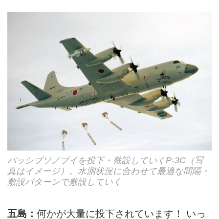
パッシブソノブイを投下・敷設していくP-3C（写
真はイメージ）。水測状況に合わせて最適な間隔・
敷設パターンで敷設していく
五島：
何かが大量に投下されています！ いっ