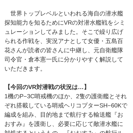
世界トップレベルといわれる海自の潜水艦
探知能力を知るためにVRの対潜水艦戦をシミ
ュレーションしてみました。そこで繰り広げ
られる作戦を、実況アナとして女優・五島百
花さんが読者の皆さんに中継し、元自衛艦隊
司令官・倉本憲一氏に分かりやすく解説して
いただきます。
【今回のVR対潜戦の状況は…】
1機のP−3C哨戒機のほか、2隻の護衛艦とそれ
ぞれ搭載している哨戒ヘリコプターSH−60Kで
編成を組み、目的地まで航行する輸送艦『お
おすみ』を護衛し、必要に応じて敵潜水艦に