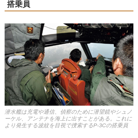
搭乗員
潜水艦は充電や通信、偵察のために潜望鏡やシュノ
ーケル、アンテナを海上に出すことがある。これに
より発生する波紋を目視で捜索するP-3Cの搭乗員