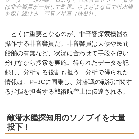
は非音響員が一括して監視。さまざまな目で潜水艦
を探し続ける 写真／星亘（扶桑社）
とくに重要となるのが、非音響探索機器を
操作する非音響員だ。非音響員は天候や民間
船舶の有無など、状況に合わせて手段を使い
分けながら捜索を実施。得られたデータを記
録し、分析する役割も担う。分析で得られた
情報は、P−3Cに同乗し、対潜戦の戦術に関す
る指揮を担当する戦術航空士に伝達される。
敵潜水艦探知用のソノブイを大量
投下！