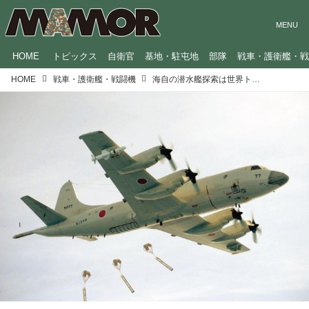
HOME
トピックス
自衛官
基地・駐屯地
部隊
戦車・護衛艦・
HOME
戦車・護衛艦・戦闘機
海自の潜水艦探索は世界トップレベル、カギを握る「P-3C哨戒機」の任務