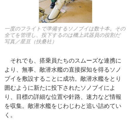
一度のフライトで準備するソノブイは数十本。その
全てを管理し、投下するのは機上武器員の役割だ
写真／星亘（扶桑社）
それでも、搭乗員たちのスムーズな連携に
より、無事、敵潜水艦の直接探知を得るソノ
ブイを敷設することに成功。敵潜水艦をとり
囲むように新たに投下されたソノブイによ
り、目標の詳細な位置や針路、速力など情報
を収集。敵潜水艦をじわじわと追い詰めてい
く。