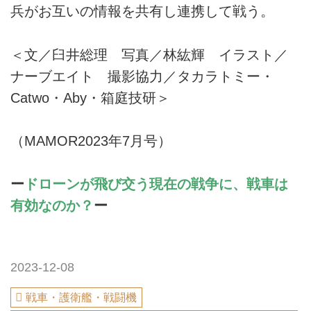
兵がお互いの情報を共有し連携して戦う。
＜文／臼井総理 写真／林紘輝 イラスト／
ナーブエイト 撮影協力／タカラトミー・
Catwo・Aby・箱庭技研＞
（MAMOR2023年7月号）
ー
ドローンが飛び交う現在の戦争に、戦車は
有効なのか？
ー
2023-12-08
戦車・護衛艦・戦闘機