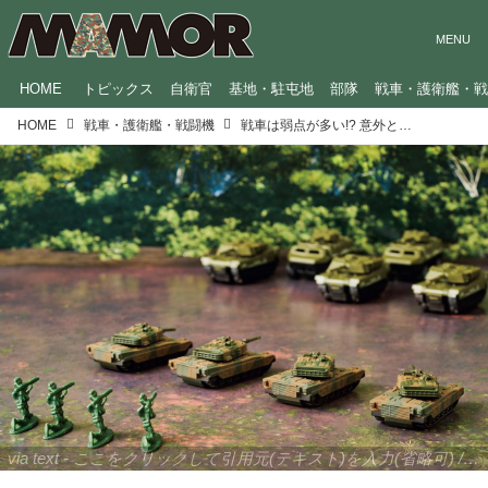
HOME
トピックス
自衛官
基地・駐屯地
部隊
戦車・護衛艦・
HOME
戦車・護衛艦・戦闘機
戦車は弱点が多い!? 意外と知らない「戦車の戦い方」
via text - ここをクリックして引用元(テキスト)を入力(省略可) / site.to.link.com - ここをクリックして引用元を入力(省略可)