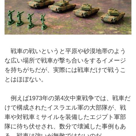
戦車の戦いというと平原や砂漠地帯のよう
な広い場所で戦車が撃ち合いをするイメージ
を持ちがちだが、実際には戦車だけで戦うこ
とはほぼない。
例えば1973年の第4次中東戦争では、戦車だ
けで構成されたイスラエル軍の大部隊が、戦
車や対戦車ミサイルを装備したエジプト軍部
隊に待ち伏せされ、数分で壊滅した事例もあ
る。戦車は強いが無敵ではないのだ。