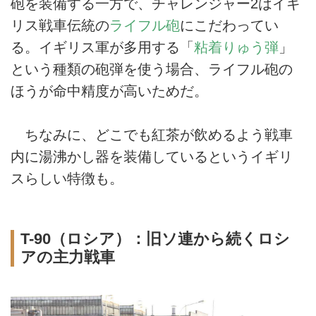
砲を装備する一方で、チャレンジャー2はイギ
リス戦車伝統の
ライフル砲
にこだわってい
る。イギリス軍が多用する「
粘着りゅう弾
」
という種類の砲弾を使う場合、ライフル砲の
ほうが命中精度が高いためだ。
ちなみに、どこでも紅茶が飲めるよう戦車
内に湯沸かし器を装備しているというイギリ
スらしい特徴も。
T-90（ロシア）：旧ソ連から続くロシ
アの主力戦車