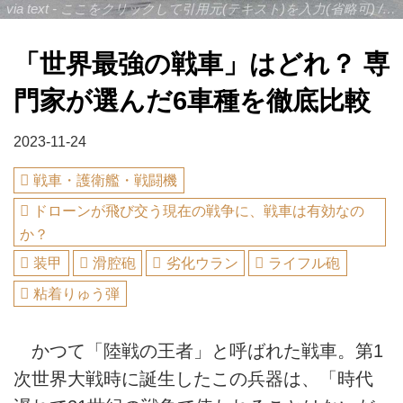
via text - ここをクリックして引用元(テキスト)を入力(省略可) / site.to.link.com - ここをクリックして引用元を入力(省略可)
「世界最強の戦車」はどれ？ 専
門家が選んだ6車種を徹底比較
2023-11-24
戦車・護衛艦・戦闘機
ドローンが飛び交う現在の戦争に、戦車は有効なの
か？
装甲
滑腔砲
劣化ウラン
ライフル砲
粘着りゅう弾
かつて「陸戦の王者」と呼ばれた戦車。第1
次世界大戦時に誕生したこの兵器は、「時代