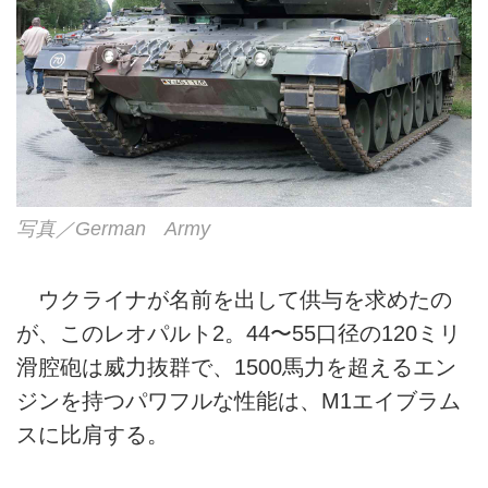
写真／German Army
ウクライナが名前を出して供与を求めたの
が、このレオパルト2。44〜55口径の120ミリ
滑腔砲は威力抜群で、1500馬力を超えるエン
ジンを持つパワフルな性能は、M1エイブラム
スに比肩する。