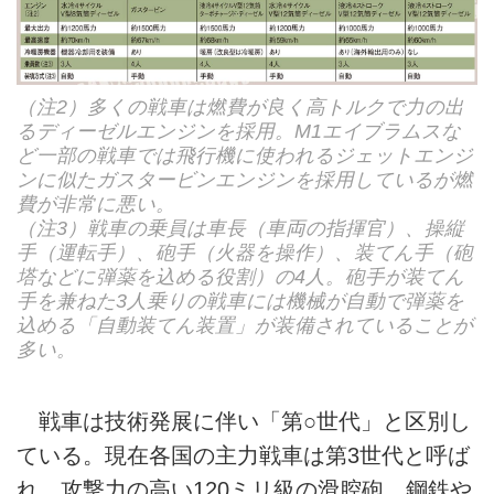
（注2）多くの戦車は燃費が良く高トルクで力の出
るディーゼルエンジンを採用。M1エイブラムスな
ど一部の戦車では飛行機に使われるジェットエンジ
ンに似たガスタービンエンジンを採用しているが燃
費が非常に悪い。
（注3）戦車の乗員は車長（車両の指揮官）、操縦
手（運転手）、砲手（火器を操作）、装てん手（砲
塔などに弾薬を込める役割）の4人。砲手が装てん
手を兼ねた3人乗りの戦車には機械が自動で弾薬を
込める「自動装てん装置」が装備されていることが
多い。
戦車は技術発展に伴い「第○世代」と区別し
ている。現在各国の主力戦車は第3世代と呼ば
れ、攻撃力の高い120ミリ級の滑腔砲、鋼鉄や