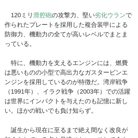
120ミリ
滑腔砲
の攻撃力、堅い
劣化ウラン
で
作られたプレートを採用した複合装甲による
防御力、機動力の全てが高いレベルでまとま
っている。
特に、機動力を支えるエンジンには、燃費
は悪いものの小型で高出力なガスタービンエ
ンジンを採用しているのが特徴だ。湾岸戦争
（1991年）、イラク戦争（2003年）での活躍
は世界にインパクトを与えたのも記憶に新し
い。ほかの戦いでも負け知らず。
誕生から現在に至るまで絶え間なく改良が