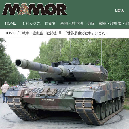
HOME
トピックス
自衛官
基地・駐屯地
部隊
戦車・護衛艦・
HOME
戦車・護衛艦・戦闘機
「世界最強の戦車」はどれ？ 専門家が選んだ6車種を徹底比較