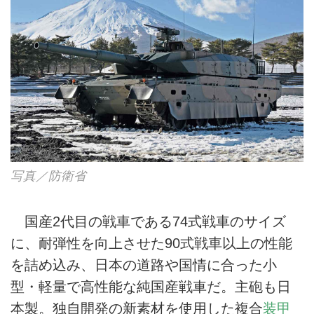
写真／防衛省
国産2代目の戦車である74式戦車のサイズ
に、耐弾性を向上させた90式戦車以上の性能
を詰め込み、日本の道路や国情に合った小
型・軽量で高性能な純国産戦車だ。主砲も日
本製。独自開発の新素材を使用した複合
装甲