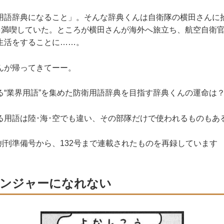
用語辞典になること」。そんな辞典くんは自衛隊の横田さんに
”を満喫していた。ところが横田さんが海外へ旅立ち、航空自衛
生活をすることに……。
んが帰ってきてーー。
る“業界用語”を集めた防衛用語辞典を目指す辞典くんの運命は
る用語は陸･海･空でも違い、その部隊だけで使われるものもあ
創刊準備号から、132号まで連載されたものを再録しています
 レンジャーになれない