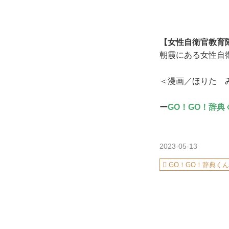
【女性自衛官教育
朝霞にある女性自
＜漫画／ほりた 
ー
GO！GO！辞典
2023-05-13
GO！GO！辞典く