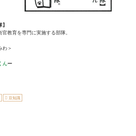
隊】
衛官教育を専門に実施する部隊。
みわ＞
くん
ー
ん
豆知識