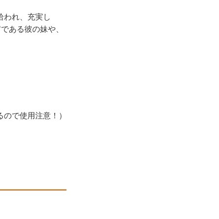
拾われ、充実し
官である彼の妹や、
？
るので使用注意！）