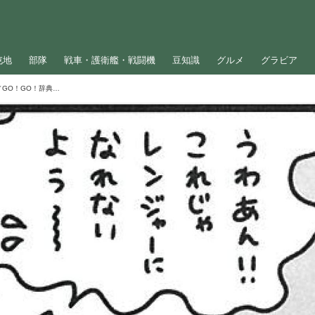
屯地
部隊
戦車・護衛艦・戦闘機
豆知識
グルメ
グラビア
＜自衛隊マンガ＞レンジャーになれない／GO！GO！辞典くん（127）