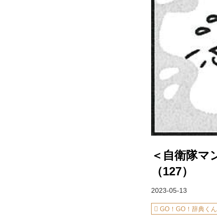
＜自衛隊マ
（127）
2023-05-13
GO！GO！辞典く