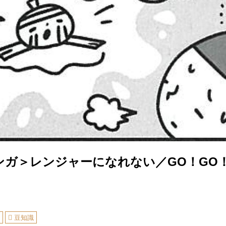
ンガ＞レンジャーになれない／GO！GO
ん
豆知識