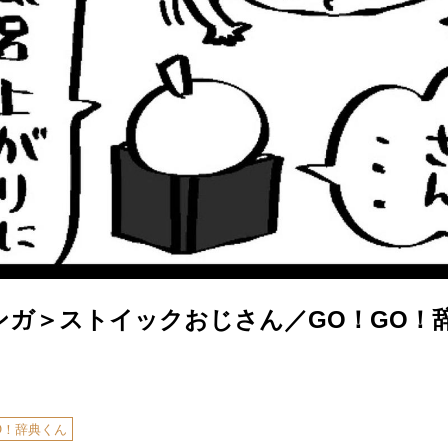
ンガ＞ストイックおじさん／GO！GO！
O！辞典くん