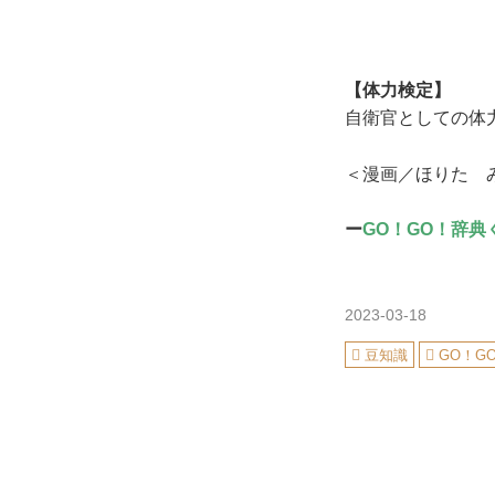
【体力検定】
自衛官としての体
＜漫画／ほりた 
ー
GO！GO！辞典
2023-03-18
豆知識
GO！G