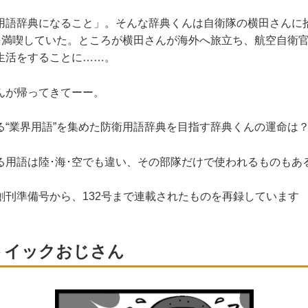
用語辞典になること」。そんな辞典くんは自衛隊の横田さんに
”を満喫していた。ところが横田さんが海外へ旅立ち、航空自衛
生活をすることに……。
んが帰ってきてーー。
る“業界用語”を集めた防衛用語辞典を目指す辞典くんの運命は
る用語は陸･海･空でも違い、その部隊だけで使われるものもあ
創刊準備号から、132号まで連載されたものを再録しています
 ストイックおじさん