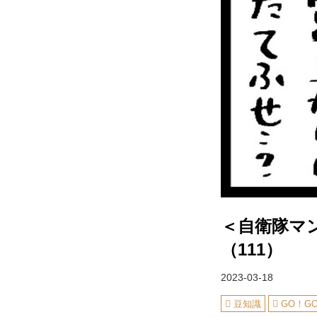
＜自衛隊マ
（111）
2023-03-18
豆知識
GO！G