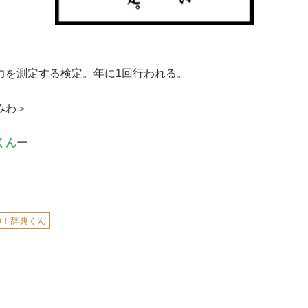
力を測定する検定。年に1回行われる。
みわ＞
くん
ー
O！辞典くん