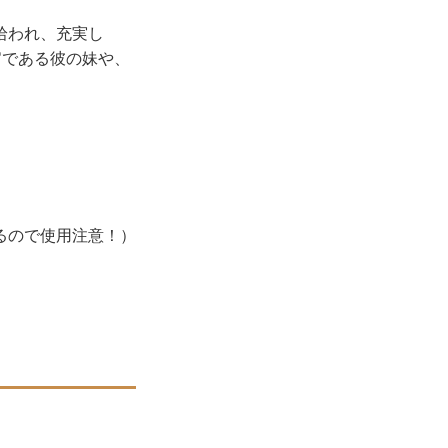
拾われ、充実し
官である彼の妹や、
？
るので使用注意！）