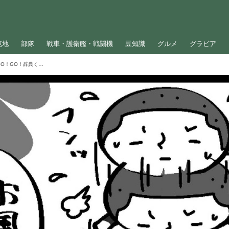
屯地
部隊
戦車・護衛艦・戦闘機
豆知識
グルメ
グラビア
＜自衛隊マンガ＞ストイックおじさん／GO！GO！辞典くん（111）