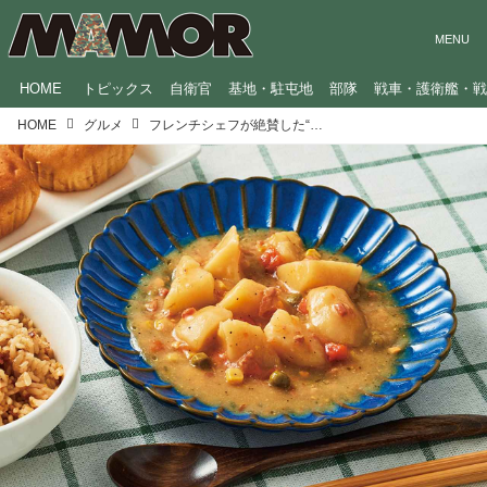
HOME
トピックス
自衛官
基地・駐屯地
部隊
戦車・護衛艦・
HOME
グルメ
フレンチシェフが絶賛した“ミリメシ”は？「市販のレトルトよりレベル高い」