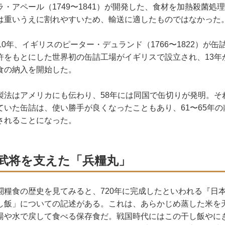
・アペール（1749〜1841）が開発した、食材を加熱殺菌処
は重いうえに割れやすいため、輸送に適したものではなかった
0年、イギリスのピーター・デュランド（1766〜1822）が
許をもとにした世界初の缶詰工場がイギリスで設立され、13年
食の納入を開始した。
法はアメリカにも伝わり、58年には同国で缶切りが発明。そ
ていた缶詰は、使い勝手が良くなったこともあり、61〜65年
されることになった。
武将を支えた「兵糧丸」
糧食の歴史を見てみると、720年に完成したといわれる『日
し飯」についての記述がある。これは、あらかじめ蒸した米を
湯や水で戻して食べる保存食だ。戦国時代にはこの干し飯やに