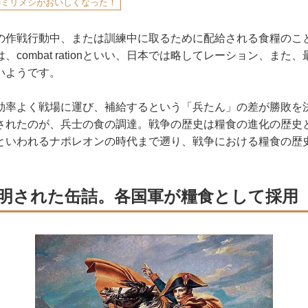
のミリメシがおいしくなった！
作戦行動中、または訓練中に取るために配給される食糧のこ
combat rationといい、日本では略してレーション、また、
いようです。
率よく戦場に運び、補給するという「兵たん」の差が勝敗を
されたのが、兵士の食の調達。戦争の歴史は糧食の進化の歴史
といわれるナポレオンの時代まで遡り、戦争における糧食の歴
発明された缶詰。各国軍が糧食として採用