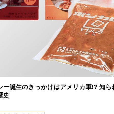
レー誕生のきっかけはアメリカ軍!? 知ら
歴史