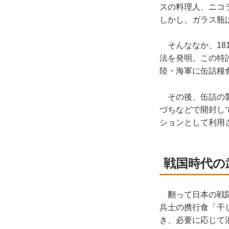
スの料理人、ニコラ
しかし、ガラス瓶
そんななか、181
法を発明。この特
陸・海軍に缶詰糧
その後、缶詰の製
づちなどで開封し
ションとして利用
戦国時代の
翻って日本の戦闘
兵士の携行食「干
き、必要に応じて