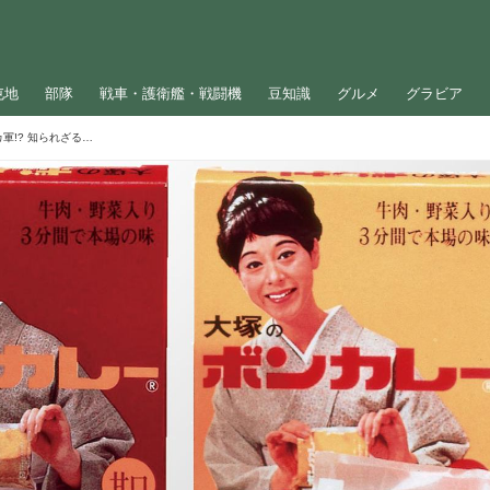
屯地
部隊
戦車・護衛艦・戦闘機
豆知識
グルメ
グラビア
レトルトカレー誕生のきっかけはアメリカ軍!? 知られざる「ミリメシ」の歴史