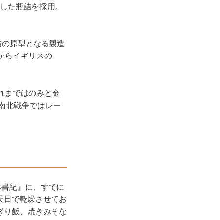
理した瓶詰を採用。
。
缶詰の原型となる製造
からイギリスの
れまではのみと金
の南北戦争ではレー
本書紀』に、すでに
天日で乾燥させてお
ぎり飯、焼きみそな