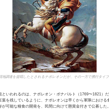
現地調達を提唱したとされるナポレオンだが、その一方で携行タイプ
といわれるのは、ナポレオン・ボナパルト（1769〜1821）
言葉を残しているように、ナポレオンは早くから軍隊における
存が可能な糧食の開発を、民間に向けて懸賞金付きで公募した