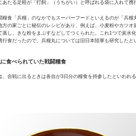
にあたる足軽が「打飼」（うちがい）と呼ばれる袋に入れて携
糧食「兵糧」のなかでもスーパーフードといえるのが「兵糧
地方の家ごとに秘伝のレシピがあり、例えば、小麦粉やカツオ
て蒸し、きな粉をまぶすなどしてつくられた。これ1つで炭水
携行食だったので、兵糧丸については旧日本陸軍も研究した
代に食べられていた戦闘糧食
、合戦に出るときは各自が3日分の糧食を持参したといわれる