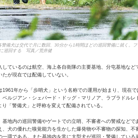
各警備犬は交代で月に数回、30分から1時間ほどの巡回警備に就く。
に巡回する 写真／荒井健
しているのは航空、海上各自衛隊の主要基地、分屯基地など
いたが現在では配備していない。
1961年から「歩哨犬」という名称での運用が始まり、現在で
、ベルジアン・シェパード・ドッグ・マリノア、ラブラドルレ
3年より「警備犬」と呼称を変えて配備されている。
基地内の巡回警備やゲートでの立哨、不審者への警戒などで
え、犬の優れた嗅覚能力を生かした爆発物や不審物の探知、不
の一環である。また基地内を常に大型犬が巡回・警備している