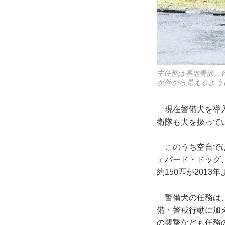
主任務は基地警備。
が外から見えるよう
現在警備犬を導入
衛隊も犬を扱って
このうち空自では
ェパード・ドッグ
約150匹が201
警備犬の任務は、
備・警戒行動に加
の襲撃なども任務