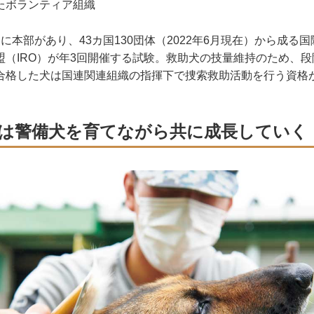
たボランティア組織
に本部があり、43カ国130団体（2022年6月現在）から成る
盟（IRO）が年3回開催する試験。救助犬の技量維持のため、
合格した犬は国連関連組織の指揮下で捜索救助活動を行う資格
は警備犬を育てながら共に成長していく