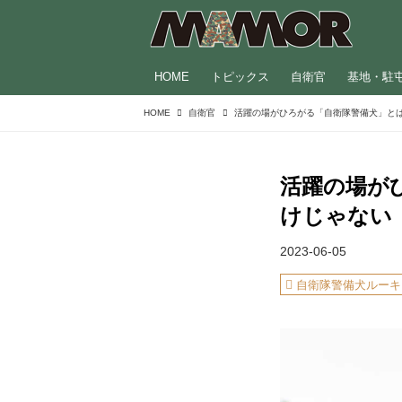
HOME
トピックス
自衛官
基地・駐
HOME
自衛官
活躍の場が
けじゃない
2023-06-05
自衛隊警備犬ルーキ