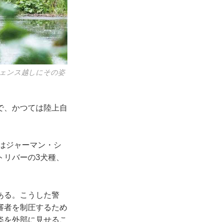
フェンス越しにその姿
で、かつては陸上自
はジャーマン・シ
トリバーの3犬種、
ある。こうした警
審者を制圧するため
姿を外部に見せるこ