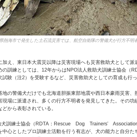
静岡県熱海市で発生した土石流災害では、航空自衛隊の警備犬が行方不明
加え、東日本大震災以降は災害現場へも災害救助犬として派
めの訓練としては、12年からはNPO法人救助犬訓練士協会（RD
犬試験（注2）を受験するなど、災害救助犬としての育成も行
地の警備犬だけでも北海道胆振東部地震や西日本豪雨災害、
害現場に派遣され、多くの行方不明者を発見してきた。その功
などから表彰されている。
練士協会（RDTA：Rescue Dog Trainers' Associat
を中心としたプロ訓練士活動を行う有志が、犬の能力と自分た