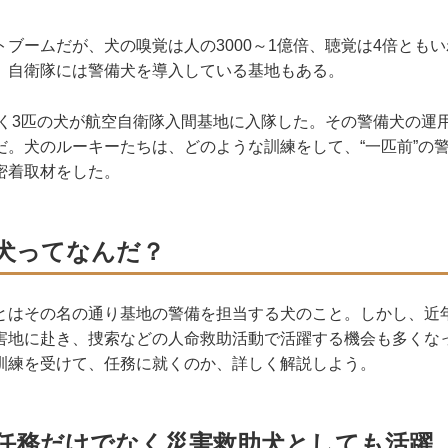
ブームだが、犬の嗅覚は人の3000～1億倍、聴覚は4倍とも
、自衛隊には警備犬を導入している基地もある。
しく3匹の犬が航空自衛隊入間基地に入隊した。その警備犬の運
だ。犬のルーキーたちは、どのような訓練をして、“一匹前”の
密着取材をした。
犬ってなんだ？
はその名の通り基地の警備を担当する犬のこと。しかし、近
害地に赴き、捜索などの人命救助活動で活躍する機会も多くな
訓練を受けて、任務に就くのか、詳しく解説しよう。
任務だけでなく災害救助犬としても活躍