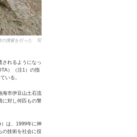
者の捜索を行った 写
遣されるようになっ
TA）（注1）の指
っている。
熱海市伊豆山土石流
績に対し何匹もの警
ion）は、1999年に神
ちの技術を社会に役