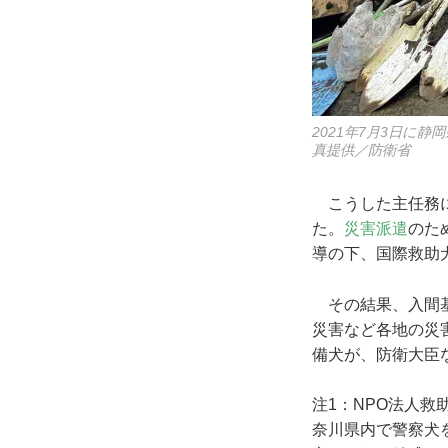
2021年7月3日に
真提供／防衛省
こうした主任務に
た。
災害派遣
のた
導の下、国際救助
その結果、入間基
災害など各地の災
備犬が、防衛大臣
注1：NPO法人救助犬訓
奈川県内で警察犬