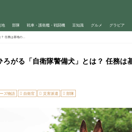
屯地
部隊
戦車・護衛艦・戦闘機
豆知識
グルメ
グラビア
活躍の場がひろがる「自衛隊警備犬」とは？ 任務は基地の警備だけじゃない
ひろがる「自衛隊警備犬」とは？ 任務は
ーズ物語
自衛官
災害派遣
部隊