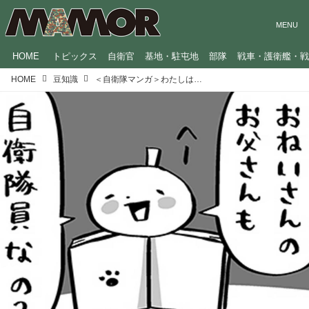
HOME
トピックス
自衛官
基地・駐屯地
部隊
戦車・護衛艦・
HOME
豆知識
＜自衛隊マンガ＞わたしは「官品娘」／GO！GO！辞典くん（65）