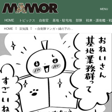
HOME
トピックス
自衛官
基地・駐屯地
部隊
戦車・護衛艦・
HOME
豆知識
＜自衛隊マンガ＞縁の下の力持ち／GO！GO！辞典くん（59）