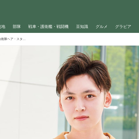
屯地
部隊
戦車・護衛艦・戦闘機
豆知識
グルメ
グラビア
髪質が硬い男性必見のヘアアレンジ術【自衛隊ヘア・スタイル】