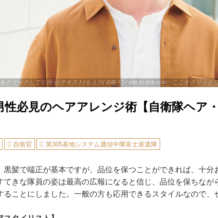
 - ここをクリックして引用元(テキスト)を入力(省略可) / site.to.link.com - ここをク
男性必見のヘアアレンジ術【自衛隊ヘア
自衛官
第305基地システム通信中隊富士派遣隊
黒髪で端正が基本ですが、品位を保つことができれば、十分
すてきな隊員の姿は最高の広報になると信じ、品位を保ちなが
することにしました。一般の方も応用できるスタイルなので、