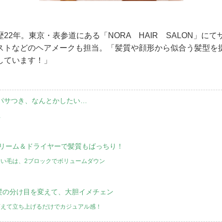
22年。東京・表参道にある「NORA HAIR SALON」に
ストなどのヘアメークも担当。「髪質や顔形から似合う髪型を
しています！」
のパサつき、なんとかしたい…
員
クリーム＆ドライヤーで髪質もばっちり！
い毛は、2ブロックでボリュームダウン
ト
前髪の分け目を変えて、大胆イメチェン
変えて立ち上げるだけでカジュアル感！