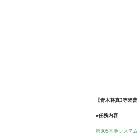
【青木将真3等陸
●任務内容
第305基地システ