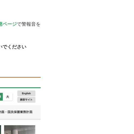
聴ページ
で警報音を
いでください