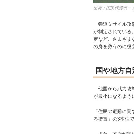
出典：国民保護ポー
弾道ミサイル攻撃
が制定されている
定など、さまざま
の身を救うのに役
国や地方自
他国から武力攻撃
が最小になるよう
「住民の避難に関
る措置」の3本柱
また、政府が定め