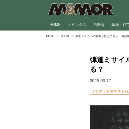
HOME
トピックス
自衛官
基地・駐
HOME
豆知識
弾道ミサイ
る？
2025-03-17
災害・有事を生き残