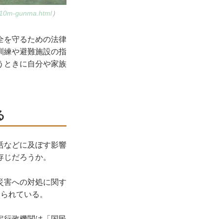
610m-gunma.html
）
全を守るための法律
訓練や避難施設の指
うときに自分や家族
る
活などに及ぼす影響
存じだろうか。
災害への対処に関す
められている。
定行政機関は「国民