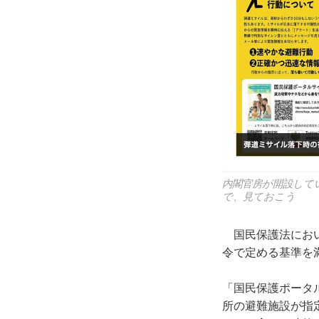
内閣官房が開設して
で、見ておこう
国民保護法におい
令で定める基準を
「国民保護ポータル
所の避難施設が指