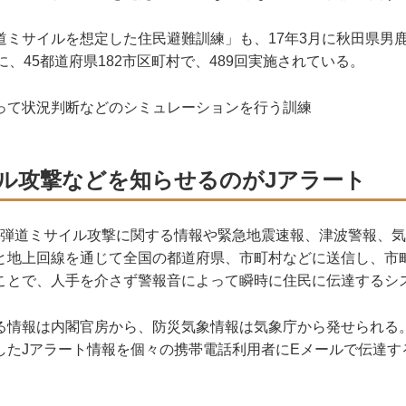
ミサイルを想定した住民避難訓練」も、17年3月に秋田県男
に、45都道府県182市区町村で、489回実施されている。
って状況判断などのシミュレーションを行う訓練
ル攻撃などを知らせるのがJアラート
、弾道ミサイル攻撃に関する情報や緊急地震速報、津波警報、
と地上回線を通じて全国の都道府県、市町村などに送信し、市
ことで、人手を介さず警報音によって瞬時に住民に伝達するシ
情報は内閣官房から、防災気象情報は気象庁から発せられる
したJアラート情報を個々の携帯電話利用者にEメールで伝達す