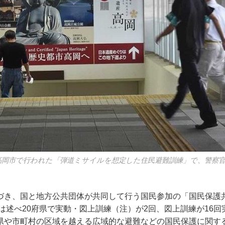
山県高岡市で行われた「弾道ミサイルを想定した住民避難訓練」で、警察
き、国と地方公共団体が共同して行う国民参加の「国民保護
度は述べ20府県で実動・図上訓練（注）が2回、図上訓練が16
県や市町村の区域を越える広域的な避難などの国民保護に関す