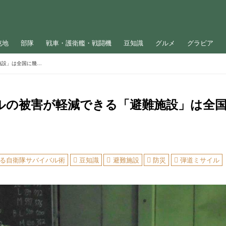
屯地
部隊
戦車・護衛艦・戦闘機
豆知識
グルメ
グラビア
弾道ミサイルの被害が軽減できる「避難施設」は全国に幾つある？
ルの被害が軽減できる「避難施設」は全
る自衛隊サバイバル術
豆知識
避難施設
防災
弾道ミサイル