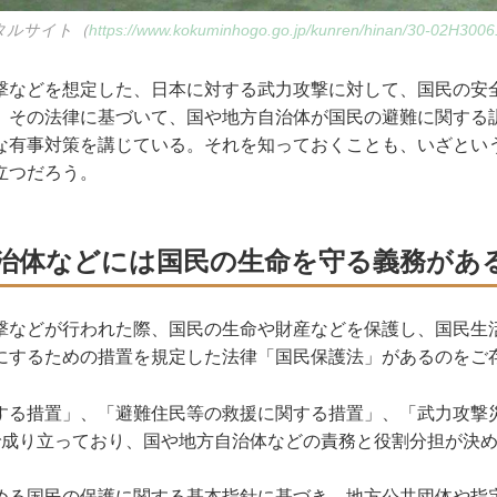
タルサイト（
https://www.kokuminhogo.go.jp/kunren/hinan/30-02H300
などを想定した、日本に対する武力攻撃に対して、国民の安
。その法律に基づいて、国や地方自治体が国民の避難に関する
な有事対策を講じている。それを知っておくことも、いざとい
立つだろう。
治体などには国民の生命を守る義務があ
などが行われた際、国民の生命や財産などを保護し、国民生
にするための措置を規定した法律「国民保護法」があるのをご
する措置」、「避難住民等の救援に関する措置」、「武力攻撃
で成り立っており、国や地方自治体などの責務と役割分担が決
る国民の保護に関する基本指針に基づき、地方公共団体や指