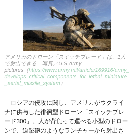
アメリカのドローン「スイッチブレード」は、1人
で射出できる 写真／U.S.Army
pictures（
https://www.army.mil/article/169916/army_
develops_critical_components_for_lethal_miniature
_aerial_missile_system
）
ロシアの侵攻に関し、アメリカがウクライ
ナに供与した徘徊型ドローン「スイッチブレ
ード300」。人が背負って運べる小型のドロー
ンで、迫撃砲のようなランチャーから射出さ