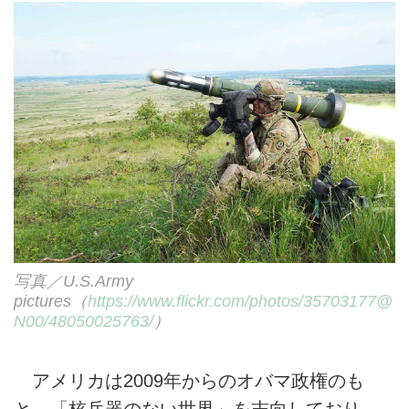
写真／U.S.Army
pictures（
https://www.flickr.com/photos/35703177@
N00/48050025763/
）
アメリカは2009年からのオバマ政権のも
と、「核兵器のない世界」を志向しており、