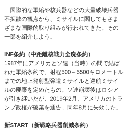
国際的な軍縮や核兵器などの大量破壊兵器
不拡散の観点から、ミサイルに関してもさま
ざまな国際的取り組みが行われてきた。その
一部を紹介しよう。
INF条約（中距離核戦力全廃条約）
1987年にアメリカとソ連（当時）の間で結ば
れた軍縮条約で、射程500～5500キロメートル
までの地上発射型弾道ミサイルと巡航ミサイ
ルの廃棄を定めたもの。ソ連崩壊後はロシア
が引き継いだが、2019年2月、アメリカのトラ
ンプ政権が破棄を通告。同年8月に失効した。
新START（新戦略兵器削減条約）