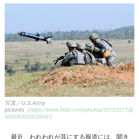
写真／U.S.Army
pictures（
https://www.flickr.com/photos/35703177@
N00/4055003959/
）
最近、われわれが耳にする報道には、聞き