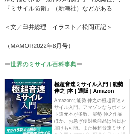
『ミサイル防衛』（新潮社）などがある
＜文／臼井総理 イラスト／松岡正記＞
（MAMOR2022年8月号）
ー
世界のミサイル百科事典
ー
極超音速ミサイル入門 | 能勢
伸之 |本 | 通販 | Amazon
Amazonで能勢 伸之の極超音速ミ
サイル入門。アマゾンならポイン
ト還元本が多数。能勢 伸之作品
ほか、お急ぎ便対象商品は当日お
届けも可能。また極超音速ミサイ