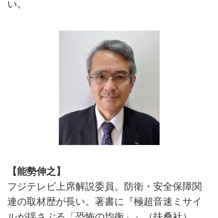
い。
【能勢伸之】
フジテレビ上席解説委員。防衛・安全保障関
連の取材歴が長い。著書に『極超音速ミサイ
ルが揺さぶる「恐怖の均衡」』（扶桑社）、