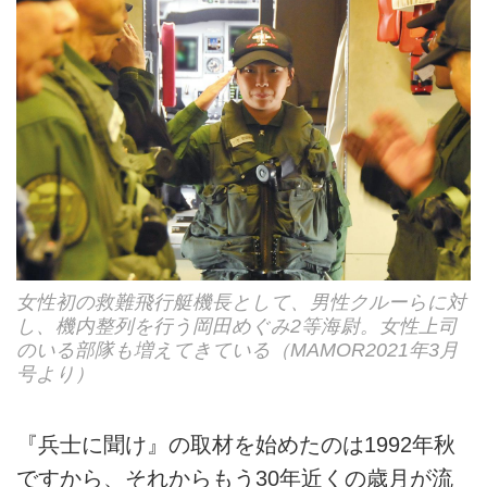
女性初の救難飛行艇機長として、男性クルーらに対
し、機内整列を行う岡田めぐみ2等海尉。女性上司
のいる部隊も増えてきている（MAMOR2021年3月
号より）
『兵士に聞け』の取材を始めたのは1992年秋
ですから、それからもう30年近くの歳月が流