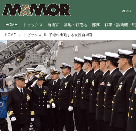
HOME
トピックス
自衛官
基地・駐屯地
部隊
戦車・護衛艦・
HOME
トピックス
子連れ出勤する女性自衛官たち｜作家・杉山隆男がみた、自衛隊のあたらしい姿