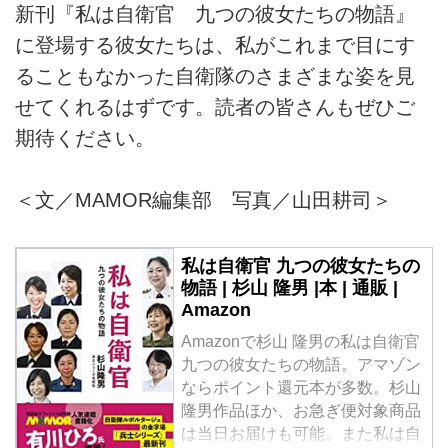
新刊『私は自衛官 九つの彼女たちの物語』
に登場する彼女たちは、私がこれまで目にす
ることもなかった自衛隊のさまざまな姿を見
せてくれるはずです。読者の皆さんもぜひご
期待ください。
＜文／MAMOR編集部 写真／山田耕司＞
私は自衛官 九つの彼女たちの
物語 | 杉山 隆男 |本 | 通販 |
Amazon
Amazonで杉山 隆男の私は自衛官
九つの彼女たちの物語。アマゾン
ならポイント還元本が多数。杉山
隆男作品ほか、お急ぎ便対象商品
は当日お届けも可能。また私は自