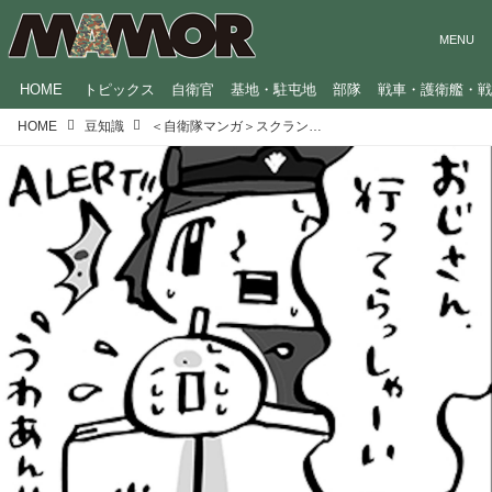
HOME
トピックス
自衛官
基地・駐屯地
部隊
戦車・護衛艦・
HOME
豆知識
＜自衛隊マンガ＞スクランブルの対処法／GO！GO！辞典くん（43）