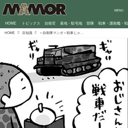
HOME
トピックス
自衛官
基地・駐屯地
部隊
戦車・護衛艦・
HOME
豆知識
＜自衛隊マンガ＞戦車じゃないの？／GO！GO！辞典くん（37）