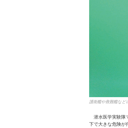
護衛艦や救難艦など
潜水医学実験隊で
下で大きな危険が