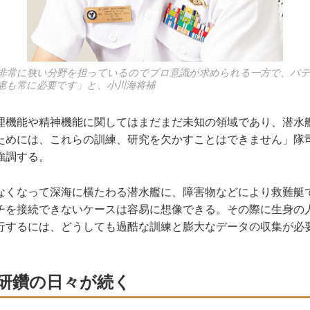
非常に狭い分野を担っているのでプロ意識が求められる一方で、バデ
慮も常に必要です」と、小川海将補
理機能や精神機能に関してはまだまだ未知の領域であり、潜水
ためには、これらの訓練、研究を欠かすことはできません」隊
強調する。
くなって深海に横たわる潜水艦に、障害物などにより救難艇
チを接続できないケースは容易に想像できる。その際に生身の
行するには、どうしても過酷な訓練と膨大なデータの収集が必
研鑽の日々が続く