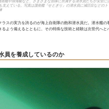
護衛艦や掃海艇など、さまざまな部隊に所属する潜水員たちが安全に
も支えている。写真は護衛艦『せとぎり』の潜水員に減圧症などのト
練
ラスの実力を誇るのが海上自衛隊の飽和潜水員だ。潜水艦の
きるよう備えるとともに、その特殊な技術と経験は次世代へと
水員を養成しているのか