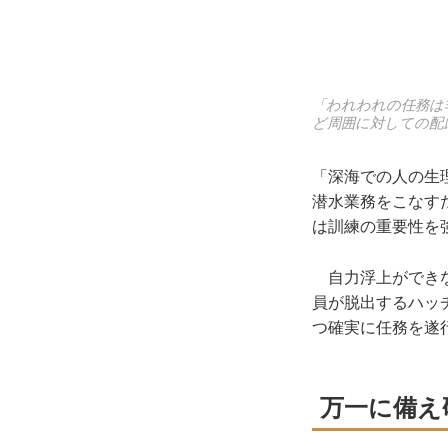
「われわれの任務は
ど周囲に対しての配
「深海での人の生
潜水業務をこなす
は訓練の重要性を
自力浮上ができな
員が脱出するハッ
つ確実に任務を遂
万一に備え