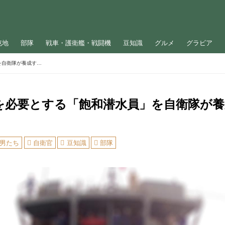
屯地
部隊
戦車・護衛艦・戦闘機
豆知識
グルメ
グラビア
特殊な技術を必要とする「飽和潜水員」を自衛隊が養成するワケ
を必要とする「飽和潜水員」を自衛隊が
男たち
自衛官
豆知識
部隊