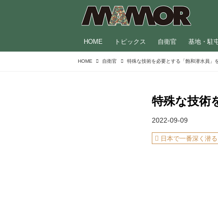
HOME
トピックス
自衛官
基地・駐
HOME
自衛官
特殊な技術
2022-09-09
日本で一番深く潜る