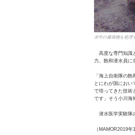
水中の爆発物を処理
高度な専門知識と
力。飽和潜水員に
「海上自衛隊の飽
とにわが国におい
で培ってきた技術
です」そう小川海
潜水医学実験隊の
（MAMOR2019年