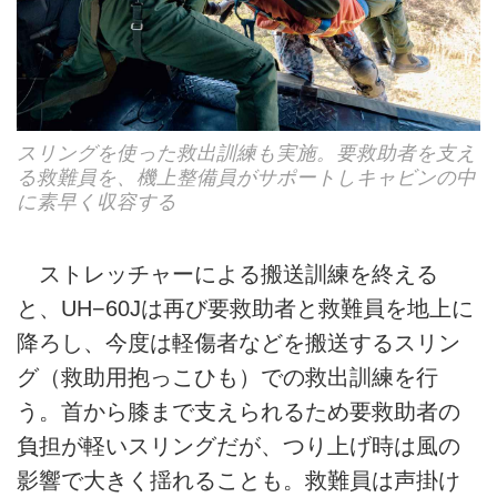
スリングを使った救出訓練も実施。要救助者を支え
る救難員を、機上整備員がサポートしキャビンの中
に素早く収容する
ストレッチャーによる搬送訓練を終える
と、UH−60Jは再び要救助者と救難員を地上に
降ろし、今度は軽傷者などを搬送するスリン
グ（救助用抱っこひも）での救出訓練を行
う。首から膝まで支えられるため要救助者の
負担が軽いスリングだが、つり上げ時は風の
影響で大きく揺れることも。救難員は声掛け