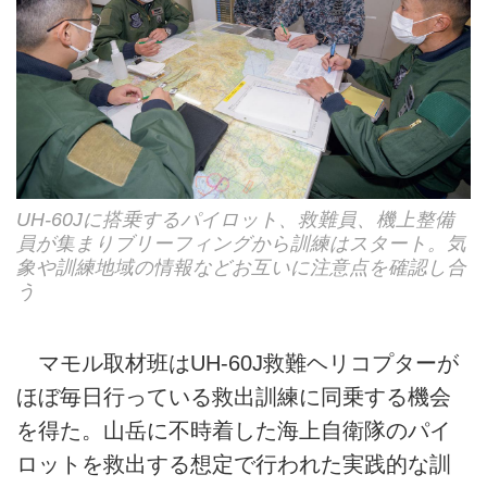
UH-60Jに搭乗するパイロット、救難員、機上整備
員が集まりブリーフィングから訓練はスタート。気
象や訓練地域の情報などお互いに注意点を確認し合
う
マモル取材班はUH-60J救難ヘリコプターが
ほぼ毎日行っている救出訓練に同乗する機会
を得た。山岳に不時着した海上自衛隊のパイ
ロットを救出する想定で行われた実践的な訓