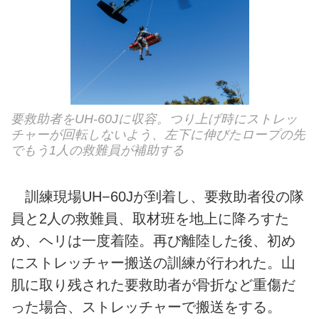
要救助者をUH-60Jに収容。つり上げ時にストレッ
チャーが回転しないよう、左下に伸びたロープの先
でもう1人の救難員が補助する
訓練現場UH−60Jが到着し、要救助者役の隊
員と2人の救難員、取材班を地上に降ろすた
め、ヘリは一度着陸。再び離陸した後、初め
にストレッチャー搬送の訓練が行われた。山
肌に取り残された要救助者が骨折など重傷だ
った場合、ストレッチャーで搬送をする。