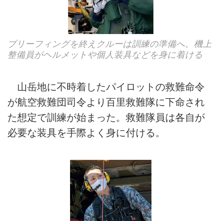
ブリーフィングを終えクルーは訓練の準備へ。機上
整備員がヘルメットや個人装具などを身に着ける
山岳地に不時着したパイロットの救難命令
が航空救難団司令より百里救難隊に下命され
た想定で訓練が始まった。救難隊員は各自が
必要な装具を手際よく身に付ける。