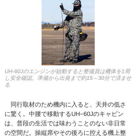
UH-60Jのエンジンが始動すると整備員は機体を1周
し安全確認。準備から出発まで約15～30分で済ませ
る
同行取材のため機内に入ると、天井の低さ
に驚く。中腰で移動するUH−60Jのキャビン
は、普段の生活では味わうことのない非日常
の空間だ。操縦席やその後ろに控える機上整