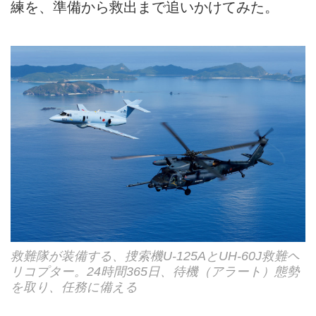
練を、準備から救出まで追いかけてみた。
救難隊が装備する、捜索機U-125AとUH-60J救難ヘ
リコプター。24時間365日、待機（アラート）態勢
を取り、任務に備える