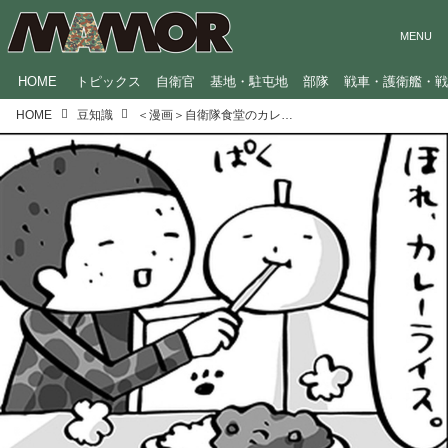
HOME
トピックス
自衛官
基地・駐屯地
部隊
戦車・護衛艦・
HOME
豆知識
＜漫画＞自衛隊食堂のカレーライス／GO！GO！辞典くん（3）