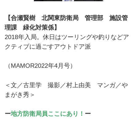
【合瀬賢樹 北関東防衛局 管理部 施設管
理課 緑化対策係】
2018年入局。休日はツーリングや釣りなどア
クティブに過ごすアウトドア派
（MAMOR2022年4月号）
＜文／古里学 撮影／村上由美 マンガ／や
まがき秀＞
ー
地方防衛局員ここにあり！
ー