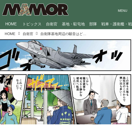
HOME
トピックス
自衛官
基地・駐屯地
部隊
戦車・護衛艦・
HOME
自衛官
自衛隊基地周辺の騒音はどうやって対策している？／「地方防衛局員」の仕事