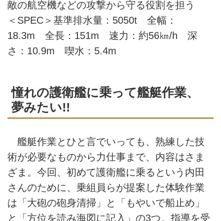
敵の航空機などの攻撃から守る役割を担う
＜SPEC＞基準排水量：5050t 全幅：
18.3m 全長：151m 速力：約56㎞/h 深
さ：10.9m 喫水：5.4m
憧れの護衛艦に乗って艦艇作業、
夢みたい!!
艦艇作業とひと言でいっても、熟練した技
術が必要なものから力仕事まで、内容はさま
ざま。今回、初めて護衛艦に乗るという内田
さんのために、乗組員らが提案した体験作業
は「大砲の砲身清掃」と「もやいで船止め」
と「方位を読み海図に記入」の3つ。指導を受