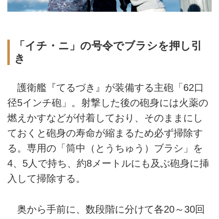
「イチ・ニ」の号令でブラシを押し引
き
護衛艦『てるづき』が装備する主砲「62口
径5インチ砲」。射撃した後の砲身には火薬の
燃えかすなどが付着しており、そのままにし
ておくと砲身の寿命が縮まるため必ず掃除す
る。専用の「筒中（とうちゅう）ブラシ」を
4、5人で持ち、約8メートルにも及ぶ砲身に挿
入して掃除する。
奥から手前に、数段階に分けて各20～30回