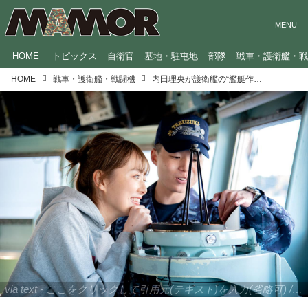
HOME
トピックス
自衛官
基地・駐屯地
部隊
戦車・護衛艦・
HOME
戦車・護衛艦・戦闘機
内田理央が護衛艦の“艦艇作業”にチャレンジ「夢がかなってうれしい」
via text - ここをクリックして引用元(テキスト)を入力(省略可) / site.to.link.com - ここをクリックして引用元を入力(省略可)