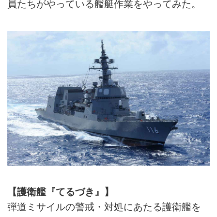
員たちがやっている艦艇作業をやってみた。
【護衛艦『てるづき』】
弾道ミサイルの警戒・対処にあたる護衛艦を