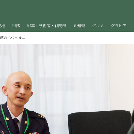
屯地
部隊
戦車・護衛艦・戦闘機
豆知識
グルメ
グラビア
「しなやかで折れない心」を育てる…自衛隊の「メンタルヘルス施策」とは