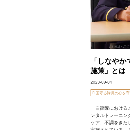
via text
「しなやか
施策」とは
2023-09-04
国守る隊員の心を守
自衛隊におけるメ
ンタルトレーニン
ケア、不調をきた
実施されている。