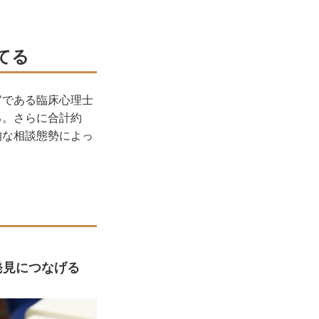
てる
官である臨床心理士
る。さらに合計約
的な相談態勢によっ
発見につなげる