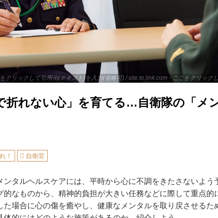
 - ここをクリックして引用元(テキスト)を入力(省略可) / site.to.link.com - ここをク
で折れない心」を育てる…自衛隊の「メ
れ！
自衛官
ンタルヘルスケアには、平時から心に不調をきたさないよう
グ的なものから、精神的負担が大きい任務などに際して重点的
した場合に心の傷を癒やし、健康なメンタルを取り戻させるた
具体的にはどのような施策があるのか、紹介しよう。