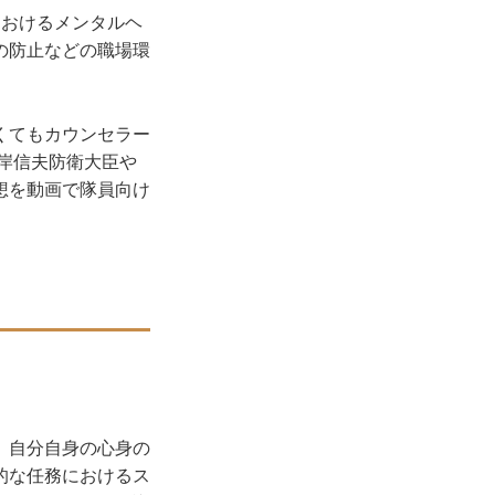
おけるメンタルヘ
の防止などの職場環
くてもカウンセラー
、岸信夫防衛大臣や
想を動画で隊員向け
、自分自身の心身の
的な任務におけるス