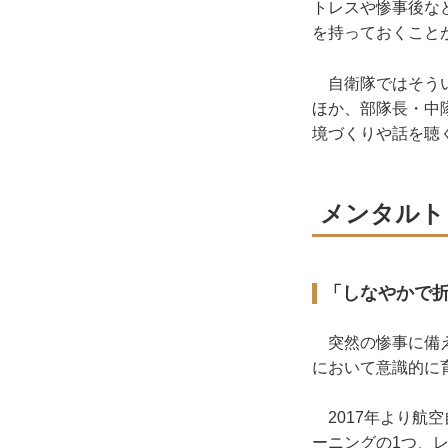
トレスや惨事後な
を持っておくこと
自衛隊ではそうい
ほか、部隊長・中
境づくりや話を聴
メンタルト
「しなやかで
突然の惨事に備え
において意識的に
2017年より航
ーニングの1つ、