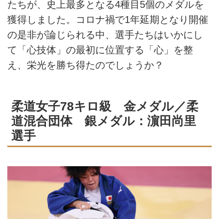
たちが、史上最多となる4種目5個のメダルを
獲得しました。コロナ禍で1年延期となり開催
の是非が論じられる中、選手たちはいかにし
て「心技体」の最初に位置する「心」を整
え、栄光を勝ち得たのでしょうか？
柔道女子78キロ級 金メダル／柔
道混合団体 銀メダル：濵田尚里
選手