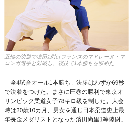
五輪の決勝で濵田1尉はフランスのマドレーヌ・マ
ロンガ選手と対戦し、寝技で1本勝ちを収めた
全4試合オール1本勝ち。決勝はわずか69秒
で決着をつけた。まさに圧巻の勝利で東京オ
リンピック柔道女子78キロ級を制した。大会
時は30歳10カ月、男女を通じ日本柔道史上最
年長金メダリストとなった濱田尚里1等陸尉。