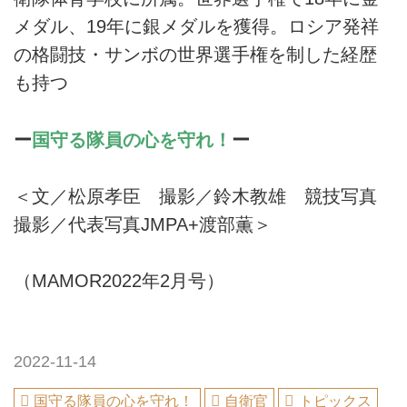
メダル、19年に銀メダルを獲得。ロシア発祥
の格闘技・サンボの世界選手権を制した経歴
も持つ
ー
国守る隊員の心を守れ！
ー
＜文／松原孝臣 撮影／鈴木教雄 競技写真
撮影／代表写真JMPA+渡部薫＞
（MAMOR2022年2月号）
2022-11-14
国守る隊員の心を守れ！
自衛官
トピックス