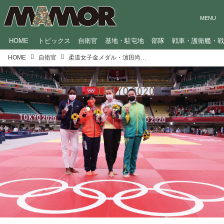
HOME
トピックス
自衛官
基地・駐屯地
部隊
戦車・護衛艦・
HOME
自衛官
柔道女子金メダル・濵田尚里のメンタル調整法「結果より楽しむことが大事」