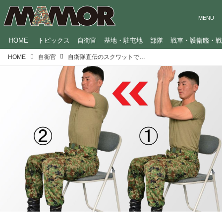
HOME
トピックス
自衛官
基地・駐屯地
部隊
戦車・護衛艦・
HOME
自衛官
自衛隊直伝のスクワットで脂肪を燃やせ【自宅で簡単！自衛隊式エクササイズ #5】