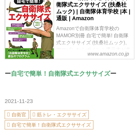
衛隊式エクササイズ (扶桑社
ムック) | 自衛隊体育学校 |本 |
通販 | Amazon
Amazonで自衛隊体育学校の
MAMOR別冊 自宅で簡単! 自衛隊
式エクササイズ (扶桑社ムック)。
アマゾンならポイント還元本が多
www.amazon.co.jp
数。自衛隊体育学校作品ほか、お
急ぎ便対象商品は当日お届けも可
能。またMAMOR別冊 自宅で簡
ー
自宅で簡単！自衛隊式エクササイズ
ー
単! 自衛隊式エクササイズ (扶桑社
ムック)もアマゾン配送商品なら
通常配送無料。
2021-11-23
自衛官
筋トレ・エクササイズ
自宅で簡単！自衛隊式エクササイズ