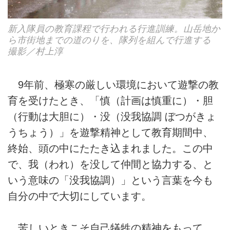
新入隊員の教育課程で行われる行進訓練。山岳地か
ら市街地までの道のりを、隊列を組んで行進する
撮影／村上淳
9年前、極寒の厳しい環境において遊撃の教
育を受けたとき、「慎（計画は慎重に）・胆
（行動は大胆に）・没（没我協調 ぼつがきょ
うちょう）」を遊撃精神として教育期間中、
終始、頭の中にたたき込まれました。この中
で、我（われ）を没して仲間と協力する、と
いう意味の「没我協調）」という言葉を今も
自分の中で大切にしています。
苦しいときこそ自己犠牲の精神をもって、