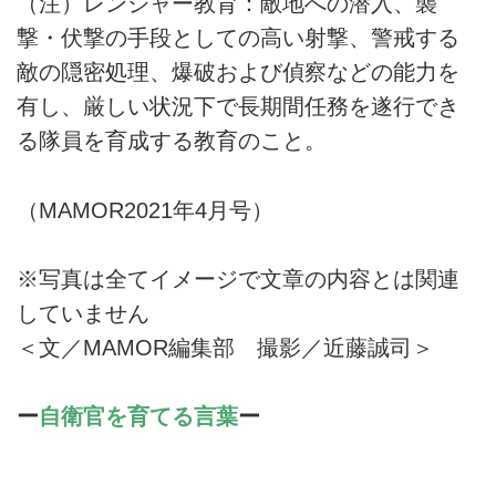
（注）レンジャー教育：敵地への潜入、襲
撃・伏撃の手段としての高い射撃、警戒する
敵の隠密処理、爆破および偵察などの能力を
有し、厳しい状況下で長期間任務を遂行でき
る隊員を育成する教育のこと。
（MAMOR2021年4月号）
※写真は全てイメージで文章の内容とは関連
していません
＜文／MAMOR編集部 撮影／近藤誠司＞
ー
自衛官を育てる言葉
ー