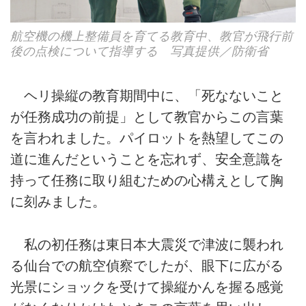
航空機の機上整備員を育てる教育中、教官が飛行前
後の点検について指導する 写真提供／防衛省
ヘリ操縦の教育期間中に、「死なないこと
が任務成功の前提」として教官からこの言葉
を言われました。パイロットを熱望してこの
道に進んだということを忘れず、安全意識を
持って任務に取り組むための心構えとして胸
に刻みました。
私の初任務は東日本大震災で津波に襲われ
る仙台での航空偵察でしたが、眼下に広がる
光景にショックを受けて操縦かんを握る感覚