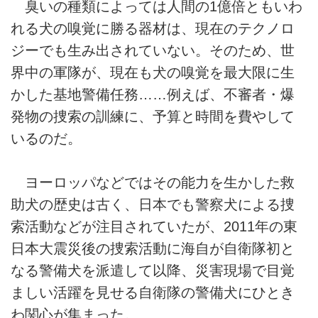
臭いの種類によっては人間の1億倍ともいわ
れる犬の嗅覚に勝る器材は、現在のテクノロ
ジーでも生み出されていない。そのため、世
界中の軍隊が、現在も犬の嗅覚を最大限に生
かした基地警備任務……例えば、不審者・爆
発物の捜索の訓練に、予算と時間を費やして
いるのだ。
ヨーロッパなどではその能力を生かした救
助犬の歴史は古く、日本でも警察犬による捜
索活動などが注目されていたが、2011年の東
日本大震災後の捜索活動に海自が自衛隊初と
なる警備犬を派遣して以降、災害現場で目覚
ましい活躍を見せる自衛隊の警備犬にひとき
わ関心が集まった。