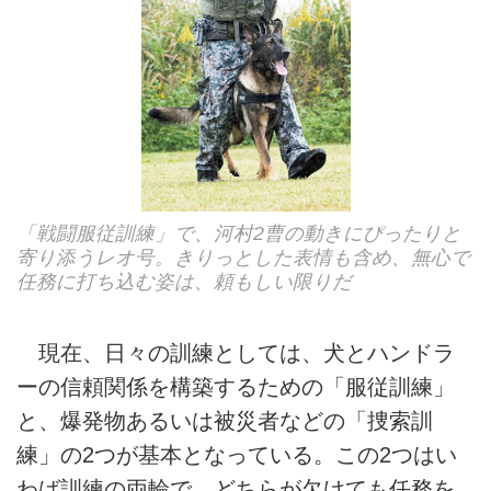
「戦闘服従訓練」で、河村2曹の動きにぴったりと
寄り添うレオ号。きりっとした表情も含め、無心で
任務に打ち込む姿は、頼もしい限りだ
現在、日々の訓練としては、犬とハンドラ
ーの信頼関係を構築するための「服従訓練」
と、爆発物あるいは被災者などの「捜索訓
練」の2つが基本となっている。この2つはい
わば訓練の両輪で、どちらが欠けても任務を