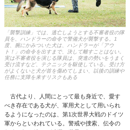
「襲撃訓練」では、逃亡しようとする不審者役の隊
員を、ハンドラーの命令で警備犬が襲撃する。1
度、腕にかみついた犬は、ハンドラーが「アウ
ト！」の命令を出すまで、決して離すことはない。
実は不審者役を演じる隊員は、突進の勢いをうまく
受け流すなど、テクニックを駆使している。受け方
がよくないと犬が首を傷めてしまい、以後の訓練や
任務に支障を来すリスクもある
古代より、人間にとって最も身近で、愛す
べき存在である犬が、軍用犬として用いられ
るようになったのは、第1次世界大戦のドイツ
軍からといわれている。警戒や捜索、伝令の