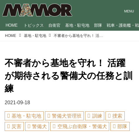
HOME
トピックス
自衛官
基地・駐屯地
部隊
戦車・護衛艦・
HOME
基地・駐屯地
不審者から基地を守れ！ 活躍が期待される警備犬の任務と訓練
不審者から基地を守れ！ 活躍
が期待される警備犬の任務と訓
練
2021-09-18
基地・駐屯地
警備犬管理班
訓練
捜索
災害
警備犬
空飛ぶ自衛隊・警備犬
部隊