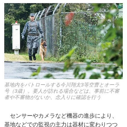
基地内をパトロールする今川翔太3等空曹とオーラ
号（3歳）。要人が訪れる場合などは、事前に不審
者や不審物がないか、念入りに確認を行う
センサーやカメラなど機器の進歩により、
基地などでの監視の主力は器材に変わりつつ