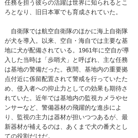
任務を担う彼らの活躍は世界に知られるとこ
ろとなり、旧日本軍でも育成されていた。
自衛隊では航空自衛隊のほかに海上自衛隊
が犬を導入。以来、空自・海自では主要な基
地に犬が配備されている。1961年に空自が導
入した当時は「歩哨犬」と呼ばれ、主な任務
は基地の警備だった。夜間、基地内の重要拠
点付近に係留配置されて警戒を行っていたた
め、侵入者への抑止力としての効果も期待さ
れていた。近年では基地内の監視カメラやセ
ンサーなど、警備器材の飛躍的な進歩によ
り、監視の主力は器材が担いつつあるが、最
新器材が補えるのは、あくまで犬の番犬とし
ての役割だけだ。