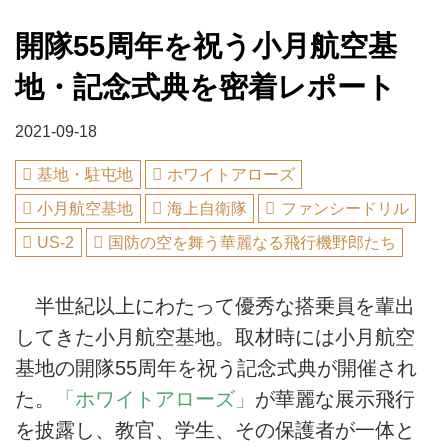
開隊55周年を祝う小月航空基
地・記念式典を密着レポート
2021-09-18
基地・駐屯地
ホワイトアローズ
小月航空基地
海上自衛隊
ファンシードリル
US-2
国防の空を舞う華麗なる飛行機野郎たち
半世紀以上にわたって優秀な搭乗員を輩出
してきた小月航空基地。取材時には小月航空
基地の開隊55周年を祝う記念式典が開催され
た。
「ホワイトアローズ」
が華麗な展示飛行
を披露し、教官、学生、その保護者が一体と