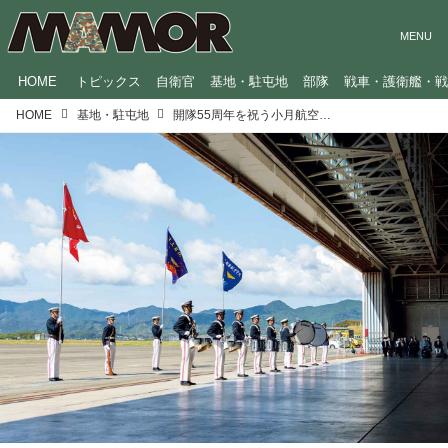
HOME
トピックス
自衛官
基地・駐屯地
部隊
戦車・護衛艦・
HOME
基地・駐屯地
開隊55周年を祝う小月航空基地・記念式典を密着レポート