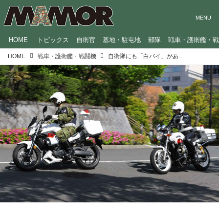
HOME
トピックス
自衛官
基地・駐屯地
部隊
戦車・護衛艦・
HOME
戦車・護衛艦・戦闘機
自衛隊にも「白バイ」があるって知ってた？ 警察に疑われることも