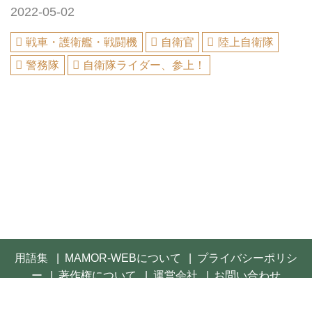
2022-05-02
戦車・護衛艦・戦闘機
自衛官
陸上自衛隊
警務隊
自衛隊ライダー、参上！
用語集
MAMOR-WEBについて
プライバシーポリシ
ー
著作権について
運営会社
お問い合わせ
© 2021- FUSOSHA Publishing Inc. All rights reserved.
Built on
the dino platform
.