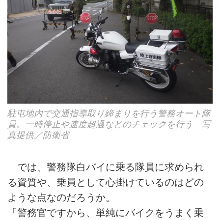
駐屯地内で交通指導取り締まりを行う警務オート隊
員。一時停止や速度超過などのチェックを行う 写
真提供／防衛省
では、警務隊白バイに乗る隊員に求められ
る資質や、乗員として心掛けているのはどの
ような点なのだろうか。
「警務官ですから、単純にバイクをうまく乗