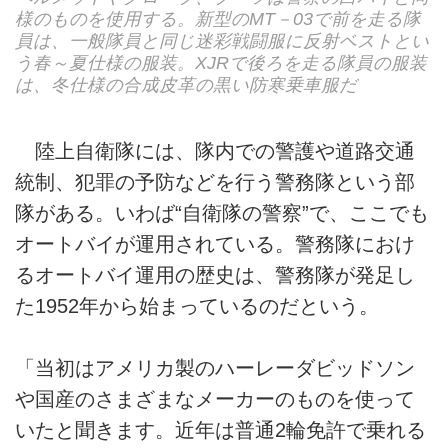
様のものを使用する。新型のMT－03で前を走る隊
員は、一般隊員と同じ迷彩戦闘服に反射ベストとい
う春～夏仕様の服装。XJRで後ろを走る隊員の服装
は、冬仕様の合成皮革の黒い防寒乗車服だ
陸上自衛隊には、隊内での警護や道路交通
統制、犯罪の予防などを行う警務隊という部
隊がある。いわば“自衛隊の警察”で、ここでも
オートバイが運用されている。警務隊におけ
るオートバイ運用の歴史は、警務隊が発足し
た1952年から始まっているのだという。
「当初はアメリカ製のハーレーダビッドソン
や国産のさまざまなメーカーのものを使って
いたと聞きます。近年は普通2輪免許で乗れる