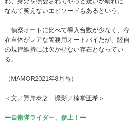
れ、身分を照会されてやっと疑いが晴れた、
なんて笑えないエピソードもあるという。
偵察オートに比べて導入台数が少なく、存
在自体がレアな警務用オートバイだが、陸自
の規律維持には欠かせない存在となってい
る。
（MAMOR2021年8月号）
＜文／野岸泰之 撮影／楠堂亜希＞
ー
自衛隊ライダー、参上！
ー