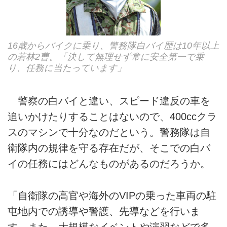
16歳からバイクに乗り、警務隊白バイ歴は10年以上
の若林2曹。「決して無理せず常に安全第一で乗
り、任務に当たっています」
警察の白バイと違い、スピード違反の車を
追いかけたりすることはないので、400ccクラ
スのマシンで十分なのだという。警務隊は自
衛隊内の規律を守る存在だが、そこでの白バ
イの任務にはどんなものがあるのだろうか。
「自衛隊の高官や海外のVIPの乗った車両の駐
屯地内での誘導や警護、先導などを行いま
す。また、大規模なイベントや演習などで多