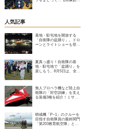
り】
人気記事
基地・駐屯地を開放する
「自衛隊の盆踊り」。ドロ
ーンとライトショーも登
場、8/6〜9/17開催予定の7
拠点を紹介
夏真っ盛り！自衛隊の基
地・駐屯地で「盆踊り」を
楽しもう。8月5日は、全国
8拠点で夏祭りイベントが
開催予定
無人プロペラ機など陸上自
衛隊の「対空訓練」を支え
る装備3種を紹介！ミサイ
ルや弾丸が標的機に命中す
ると？
哨戒機「P−1」のクルーを
目指す自衛隊員の最終関門
「第203教育航空隊」と
は？第一線を支えるスキル