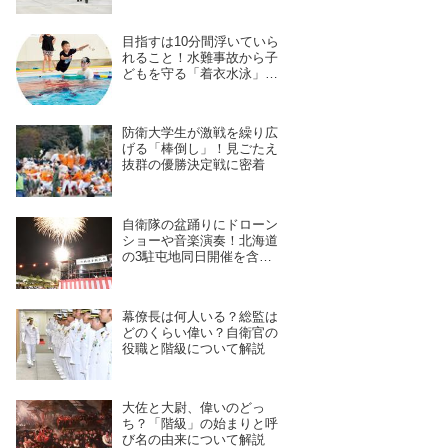
を身につける長き道のり
目指すは10分間浮いていら
れること！水難事故から子
どもを守る「着衣水泳」の
レッスンに密着
防衛大学生が激戦を繰り広
げる「棒倒し」！見ごたえ
抜群の優勝決定戦に密着
自衛隊の盆踊りにドローン
ショーや音楽演奏！北海道
の3駐屯地同日開催を含
む、7月28日〜8月4日開催
予定の11拠点を紹介
幕僚長は何人いる？総監は
どのくらい偉い？自衛官の
役職と階級について解説
大佐と大尉、偉いのどっ
ち？「階級」の始まりと呼
び名の由来について解説