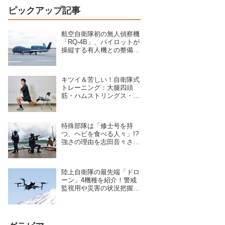
ピックアップ記事
航空自衛隊初の無人偵察機
「RQ-4B」、パイロットが
操縦する有人機との整備の
違いを現場のクルーが語る
キツイ＆苦しい！自衛隊式
トレーニング：大腿四頭
筋・ハムストリングス・大
臀筋・中臀筋を鍛えろ！下
半身に負荷をかけるスクワ
ット3種目
特殊部隊は「修士号を持
つ、ヘビを食べる人々」!?
強さの理由を志田音々さん
が専門家に聞いた
陸上自衛隊の最先端「ドロ
ーン」4機種を紹介！警戒
監視用や災害の状況把握に
活躍、日本を守る