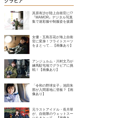
グラビア
其原有沙が陸上自衛官に!?
『MAMOR』デジタル写真
集で迷彩服や制服姿を披露
女優・五島百花が海上自衛
官に変身！フライトスーツ
をまとって…【画像あり】
アンジュルム・川村文乃が
練馬駐屯地でグラビアに挑
戦！【画像あり】
「令和の野球女子」池田朱
那が入間基地に登板？【画
像あり】
元ラストアイドル・長月翠
が、自衛隊のウェットスー
ツをまとって…【画像あ