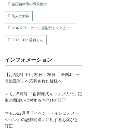
全国自衛隊の隊員食堂
防人の女神
NONSTYLEのノン感染型インタビュー
GO！GO！辞典くん
インフォメーション
【お詫び】10月20日～26日 「全国Jキャ
ラ総選挙」へ応募された皆様へ
マモル5月号 『自衛隊式キャンプ入門』記
事の間違いに対するお詫びと訂正
マモル12月号「イベント・インフォメー
ション」の記載間違いに対するお詫びと
訂正