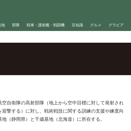
屯地
部隊
戦車・護衛艦・戦闘機
豆知識
グルメ
グラビア
航空自衛隊の高射部隊（地上から空中目標に対して発射され
を迎撃する）に対し、戦術戦技に関する訓練の支援や練度向
基地（静岡県）と千歳基地（北海道）に所在する。