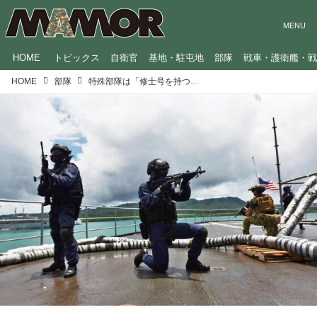
HOME
トピックス
自衛官
基地・駐屯地
部隊
戦車・護衛艦・
HOME
部隊
特殊部隊は「修士号を持つ、ヘビを食べる人々」!?強さの理由を志田音々さんが専門家に聞いた