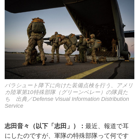
パラシュート降下に向けた装備点検を行う、アメリ
カ陸軍第10特殊部隊（グリーンベレー）の隊員た
ち 出典／Defense Visual Information Distribution
Service
志田音々（以下「志田」）：
最近、報道で耳
にしたのですが、軍隊の特殊部隊って何です