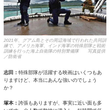
2021年、グアム島とその周辺海域で行われた共同訓
練で、アメリカ海軍、インド海軍の特殊部隊と戦術
訓練を行った海上自衛隊の特別警備隊 写真提供
／防衛省
志田：
特殊部隊が活躍する映画はいくつもあ
りますけど、本当にあんな強いのでしょう
か？
塚本：
誇張もありますが、事実に近い面も多