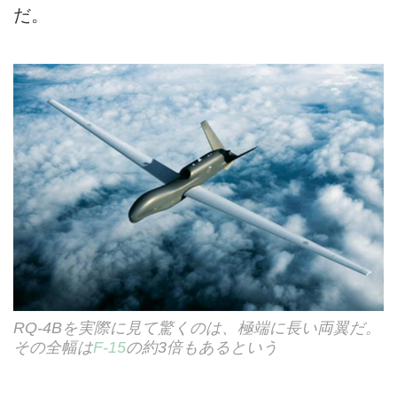
だ。
RQ-4Bを実際に見て驚くのは、極端に長い両翼だ。
その全幅は
F-15
の約3倍もあるという