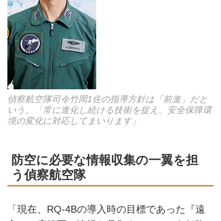
偵察航空隊司令竹岡1佐の指導方針は「前進」だと
いう。「常に進化し続ける技術を捉え、安全保障環
境の変化に対応してまいります」
防空に必要な情報収集の一翼を担
う偵察航空隊
「現在、RQ-4Bの導入時の目標であった『遠