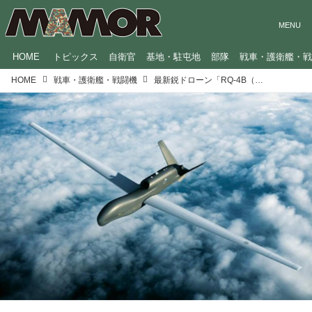
HOME
トピックス
自衛官
基地・駐屯地
部隊
戦車・護衛艦・
HOME
戦車・護衛艦・戦闘機
最新鋭ドローン「RQ-4B（グローバルホーク）」が高度1万8千メートルから日本を守る！操作の様子を航空自衛隊のクルーが解説