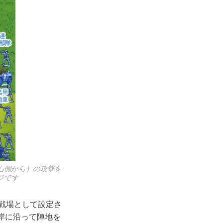
（右側から）の攻撃を
ジです
が戦場として設定さ
岸に沿って陣地を