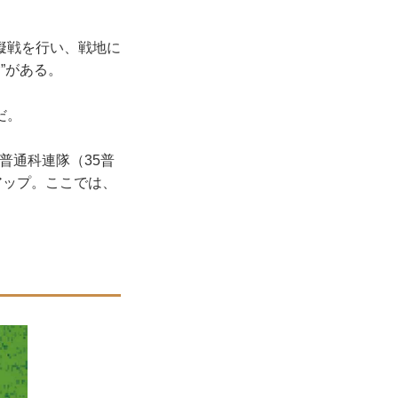
擬戦を行い、戦地に
”がある。
だ。
5普通科連隊（35普
アップ。ここでは、