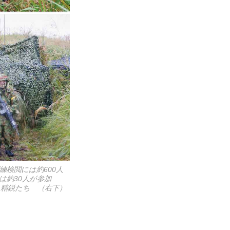
練検閲には約600人
は約30人が参加
る精鋭たち （右下）