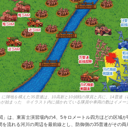
に陣地を構えた35普連は、10高射と10偵戦の隊員と共に、14普連
いが始まった ※イラスト内に描かれている隊員や車両の数はイメー
検閲」は、東富士演習場内の4、5キロメートル四方ほどの区域
間を流れる河川の周辺を最前線とし、防御側の35普連がその両