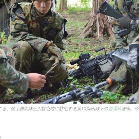
する、陸上自衛隊金沢駐屯地に駐屯する第10師団隷下の
普通科
連隊。今
両