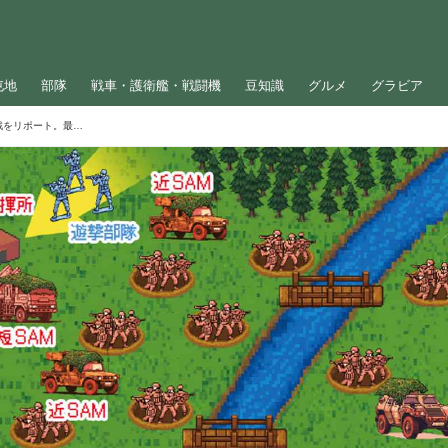
屯地
部隊
戦車・護衛艦・戦闘機
豆知識
グルメ
グラビア
自衛隊員が敵、味方に分かれて行う摸擬戦をリポート。最初の3日間はひたすら穴を掘り、陣地づくり