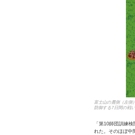
富士山の麓側（左側）
防御する7日間の戦
「第10師団訓練
れた。そのほぼ中