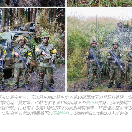
市に所在する、守山駐屯地に駐屯する第10師団隷下の普通科連隊。訓
川駐屯地（愛知県）に駐屯する第10師団隷下の
機甲科
部隊。訓練検閲に
（愛知県）に駐屯する第10師団隷下の高射特科部隊。35普連の空を守
）に駐屯する第10師団隷下の
高射特科
。訓練検閲には約100人が参加