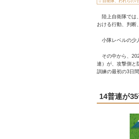
自衛隊、われらの7
陸上自衛隊では、
おける行動、判断
小隊レベルの少人
その中から、202
連）が、攻撃側と
訓練の最初の3日
14普連が