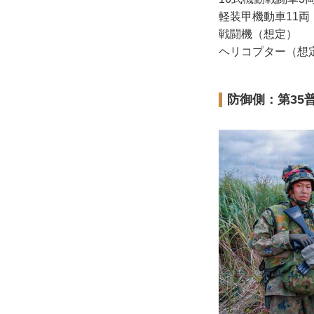
軽装甲機動車11両
戦闘機（想定）
ヘリコプター（想
防御側：第35