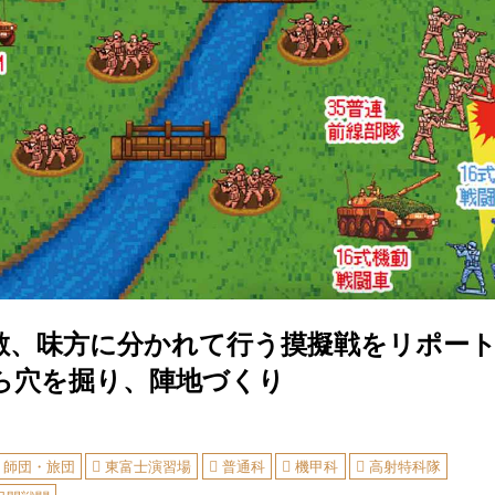
敵、味方に分かれて行う摸擬戦をリポート
ら穴を掘り、陣地づくり
師団・旅団
東富士演習場
普通科
機甲科
高射特科隊