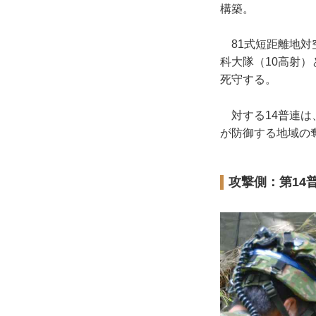
構築。
81式短距離地対空
科大隊（10高射）
死守する。
対する14普連は
が防御する地域の
攻撃側：第14