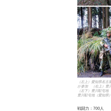
（左上）愛知県名古屋
が参加 （右上）豊
（左下）豊川駐屯地
豊川駐屯地（愛知県
戦闘力：700人