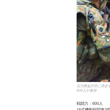
石川県金沢市に所在
600人が参加
戦闘力：600人
16式機動戦闘車3