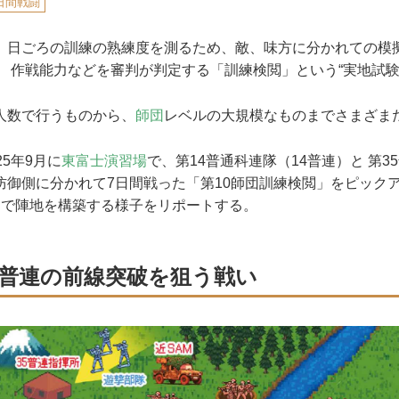
日間戦闘
日ごろの訓練の熟練度を測るため、敵、味方に分かれての模
、 作戦能力などを審判が判定する「訓練検閲」という“実地試験
数で行うものから、
師団
レベルの大規模なものまでさまざま
5年9月に
東富士演習場
で、第14普通科連隊（14普連）と 第3
防御側に分かれて7日間戦った「第10師団訓練検閲」をピック
間で陣地を構築する様子をリポートする。
35普連の前線突破を狙う戦い