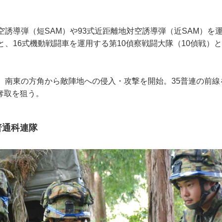
誘導弾（短SAM）や93式近距離地対空誘導弾（近SAM）を運
と、16式機動戦闘車を運用する第10偵察戦闘大隊（10偵戦）
、南東の方角から敵陣地への侵入・攻撃を開始。35普連の前線
奪取を狙う。
普通科連隊