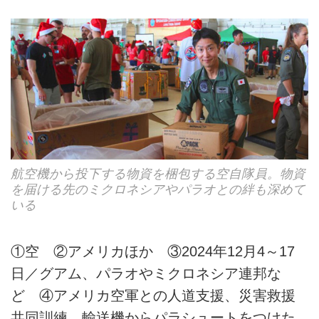
航空機から投下する物資を梱包する空自隊員。物資
を届ける先のミクロネシアやパラオとの絆も深めて
いる
①空 ②アメリカほか ③2024年12月4～17
日／グアム、パラオやミクロネシア連邦な
ど ④アメリカ空軍との人道支援、災害救援
共同訓練。輸送機からパラシュートをつけた