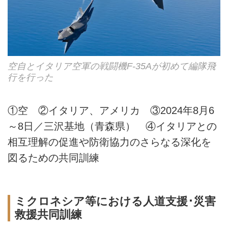
空自とイタリア空軍の戦闘機F-35Aが初めて編隊飛
行を行った
①空 ②イタリア、アメリカ ③2024年8月6
～8日／三沢基地（青森県） ④イタリアとの
相互理解の促進や防衛協力のさらなる深化を
図るための共同訓練
ミクロネシア等における人道支援･災害
救援共同訓練