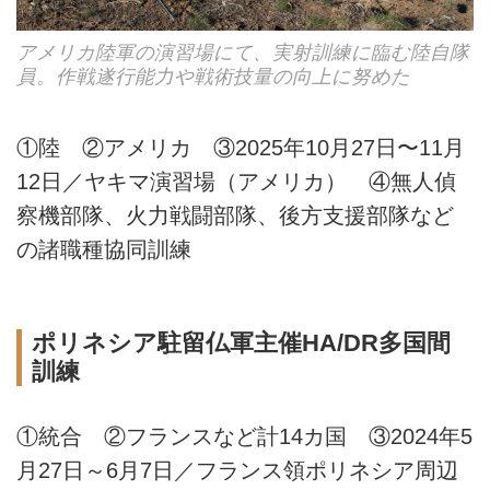
アメリカ陸軍の演習場にて、実射訓練に臨む陸自隊
員。作戦遂行能力や戦術技量の向上に努めた
①陸 ②アメリカ ③2025年10月27日〜11月
12日／ヤキマ演習場（アメリカ） ④無人偵
察機部隊、火力戦闘部隊、後方支援部隊など
の諸職種協同訓練
ポリネシア駐留仏軍主催HA/DR多国間
訓練
①統合 ②フランスなど計14カ国 ③2024年5
月27日～6月7日／フランス領ポリネシア周辺