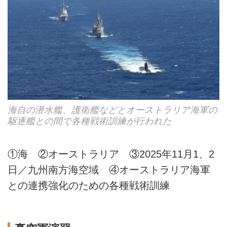
海自の潜水艦、護衛艦などとオーストラリア海軍の
駆逐艦との間で各種戦術訓練が行われた
①海 ②オーストラリア ③2025年11月1、2
日／九州南方海空域 ④オーストラリア海軍
との連携強化のための各種戦術訓練