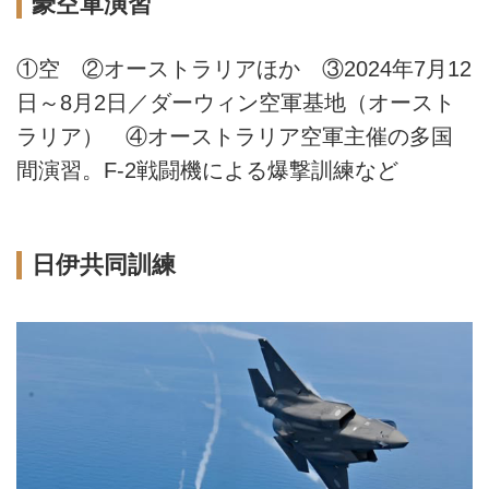
豪空軍演習
①空 ②オーストラリアほか ③2024年7月12
日～8月2日／ダーウィン空軍基地（オースト
ラリア） ④オーストラリア空軍主催の多国
間演習。F-2戦闘機による爆撃訓練など
日伊共同訓練