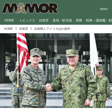
HOME
トピックス
自衛官
基地・駐屯地
部隊
戦車・護衛艦・
HOME
自衛官
自衛隊とアメリカほか諸外国との共同訓練が急増中。理由とその中身は？