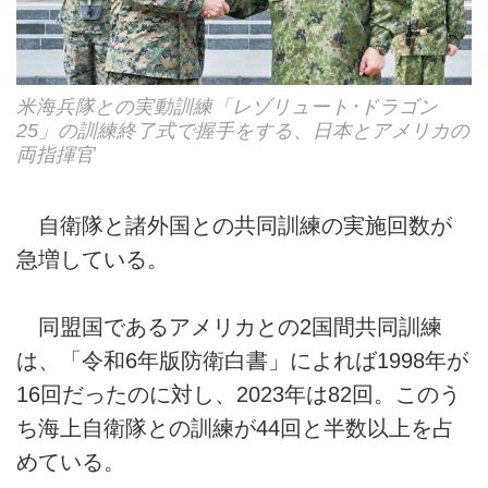
米海兵隊との実動訓練「レゾリュート･ドラゴン
25」の訓練終了式で握手をする、日本とアメリカの
両指揮官
自衛隊と諸外国との共同訓練の実施回数が
急増している。
同盟国であるアメリカとの2国間共同訓練
は、「令和6年版防衛白書」によれば1998年が
16回だったのに対し、2023年は82回。このう
ち海上自衛隊との訓練が44回と半数以上を占
めている。