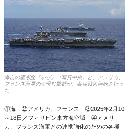
海自の護衛艦『かが』（写真中央）と、アメリカ、
フランス海軍の空母打撃群が、各種戦術訓練を行っ
た
①海 ②アメリカ、フランス ③2025年2月10
～18日／フィリピン東方海空域 ④アメリ
カ、フランス海軍との連携強化のための各種