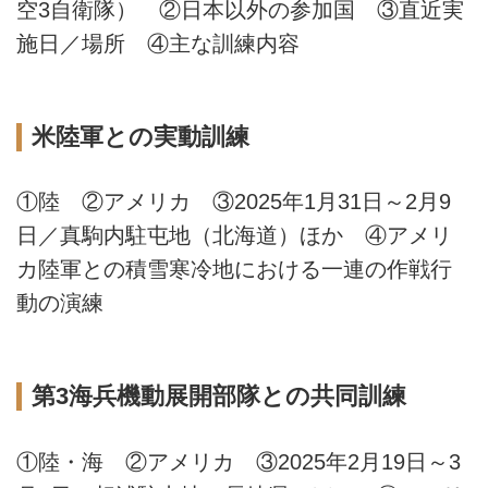
空3自衛隊） ②日本以外の参加国 ③直近実
施日／場所 ④主な訓練内容
米陸軍との実動訓練
①陸 ②アメリカ ③2025年1月31日～2月9
日／真駒内駐屯地（北海道）ほか ④アメリ
カ陸軍との積雪寒冷地における一連の作戦行
動の演練
第3海兵機動展開部隊との共同訓練
①陸・海 ②アメリカ ③2025年2月19日～3