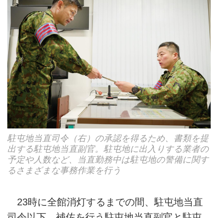
駐屯地当直司令（右）の承認を得るため、書類を提
出する駐屯地当直副官。駐屯地に出入りする業者の
予定や人数など、当直勤務中は駐屯地の警備に関す
るさまざまな事務作業を行う
23時に全館消灯するまでの間、駐屯地当直
司令以下、補佐を行う駐屯地当直副官と駐屯