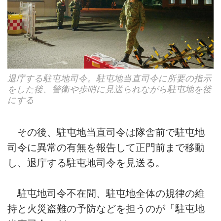
退庁する駐屯地司令。駐屯地当直司令に所要の指示
をした後、警衛や歩哨に見送られながら駐屯地を後
にする
その後、駐屯地当直司令は隊舎前で駐屯地
司令に異常の有無を報告して正門前まで移動
し、退庁する駐屯地司令を見送る。
駐屯地司令不在間、駐屯地全体の規律の維
持と火災盗難の予防などを担うのが「駐屯地