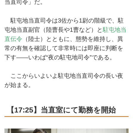
当直司令」だ。
駐屯地当直司令は3佐から1尉の階級で、駐
屯地当直副官（陸曹長や1曹など）と
駐屯地当
直伝令
（陸士）とともに、態勢を維持し、異
常の有無を確認して非常時には即座に判断を
下す——いわば“夜の駐屯地司令”である。
ここからいよいよ駐屯地当直司令の長い夜
が始まる。
【17:25】当直室にて勤務を開始