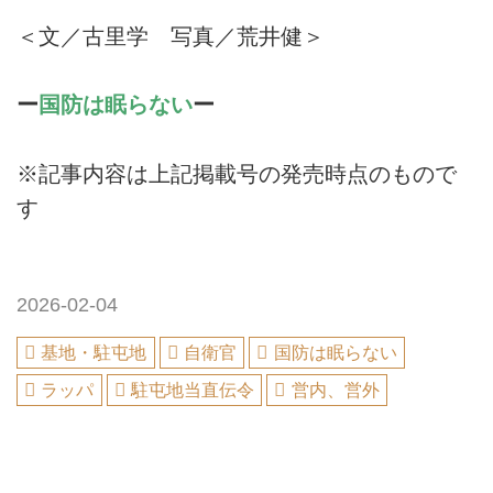
＜文／古里学 写真／荒井健＞
ー
国防は眠らない
ー
※記事内容は上記掲載号の発売時点のもので
す
2026-02-04
基地・駐屯地
自衛官
国防は眠らない
ラッパ
駐屯地当直伝令
営内、営外