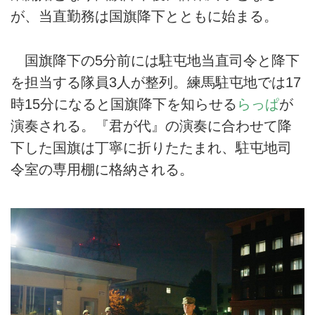
が、当直勤務は国旗降下とともに始まる。
国旗降下の5分前には駐屯地当直司令と降下
を担当する隊員3人が整列。練馬駐屯地では17
時15分になると国旗降下を知らせる
らっぱ
が
演奏される。『君が代』の演奏に合わせて降
下した国旗は丁寧に折りたたまれ、駐屯地司
令室の専用棚に格納される。