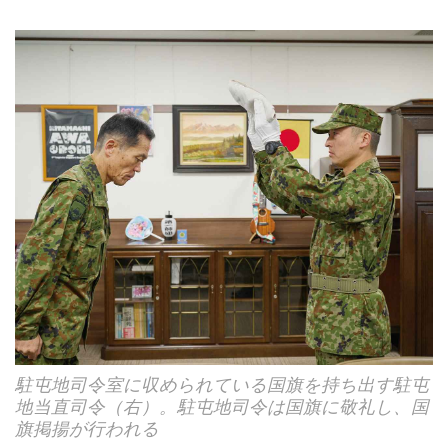
駐屯地司令室に収められている国旗を持ち出す駐屯
地当直司令（右）。駐屯地司令は国旗に敬礼し、国
旗掲揚が行われる