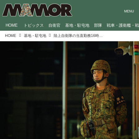
HOME
トピックス
自衛官
基地・駐屯地
部隊
戦車・護衛艦・
HOME
基地・駐屯地
陸上自衛隊の当直勤務16時間に密着！夜間の駐屯地、任務は意外にタイトなスケジュール