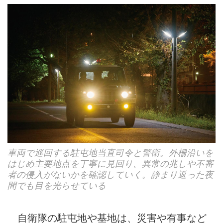
車両で巡回する駐屯地当直司令と警衛。外柵沿いを
はじめ主要地点を丁寧に見回り、異常の兆しや不審
者の侵入がないかを確認していく。静まり返った夜
間でも目を光らせている
自衛隊の駐屯地や基地は、災害や有事など