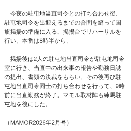
今夜の駐屯地当直司令との打ち合わせ後、
駐屯地司令を出迎えるまでの合間を縫って国
旗掲揚の準備に入る。掲揚台でリハーサルを
行い、本番は8時半から。
掲揚後は2人の駐屯地当直司令が駐屯地司令
室に行き、当直中の出来事の報告や勤務日誌
の提出、書類の決裁をもらい、その後再び駐
屯地当直司令同士の打ち合わせを行って、9時
前に当直勤務が終了。マモル取材陣も練馬駐
屯地を後にした。
（MAMOR2026年2月号）