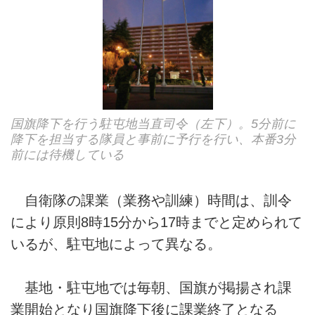
国旗降下を行う駐屯地当直司令（左下）。5分前に
降下を担当する隊員と事前に予行を行い、本番3分
前には待機している
自衛隊の課業（業務や訓練）時間は、訓令
により原則8時15分から17時までと定められて
いるが、駐屯地によって異なる。
基地・駐屯地では毎朝、国旗が掲揚され課
業開始となり国旗降下後に課業終了となる