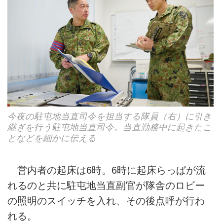
今夜の駐屯地当直司令を担当する隊員（右）に引き
継ぎを行う駐屯地当直司令。当直勤務中に起きたこ
となどを細かに伝える
営内者の起床は6時。6時に起床らっぱが流
れるのと共に駐屯地当直副官が隊舎のロビー
の照明のスイッチを入れ、その後点呼が行わ
れる。