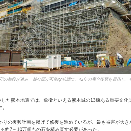
天守の修復が進み一般公開が可能な状態に。42年の完全復興を目指し
発生した熊本地震では、象徴といえる熊本城の13棟ある重要文化
生。
かりの復興計画を掲げて修復を進めているが、最も被害が大き
たる約7～10万個もの石を積み直す必要があった。