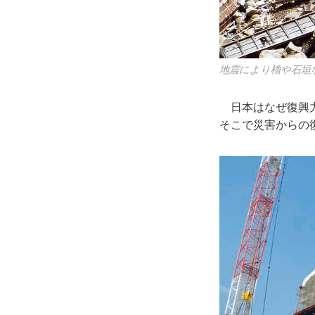
地震により櫓や石垣
日本はなぜ復興力
そこで災害からの