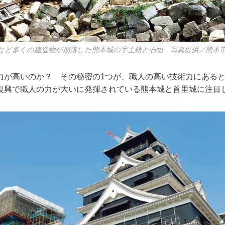
など多くの建造物が崩落した熊本城の宇土櫓と石垣 写真提供／熊本
が高いのか？ その秘密の1つが、職人の高い技術力にあると
復興で職人の力が大いに発揮されている熊本城と首里城に注目