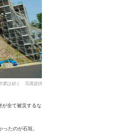
、作業は続く 写真提供
財が全て被災するな
かったのが石垣。