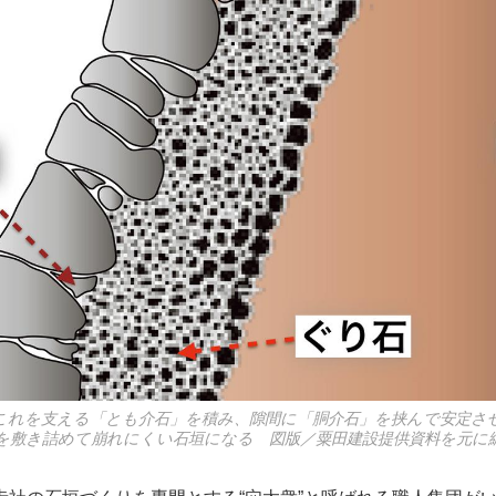
これを支える「とも介石」を積み、隙間に「胴介石」を挟んで安定さ
を敷き詰めて崩れにくい石垣になる 図版／粟田建設提供資料を元に