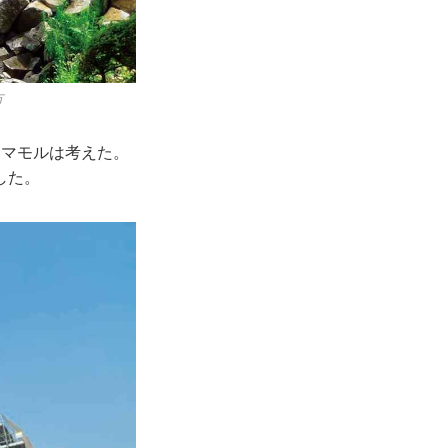
市
マモルは考えた。
した。