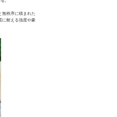
いる。
と無秩序に積まれた
震に耐える強度や豪