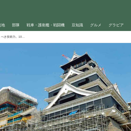
屯地
部隊
戦車・護衛艦・戦闘機
豆知識
グルメ
グラビア
熊本城、首里城の復旧を支える職人の驚くべき技術力。10万個もの石を見極め、積み直す