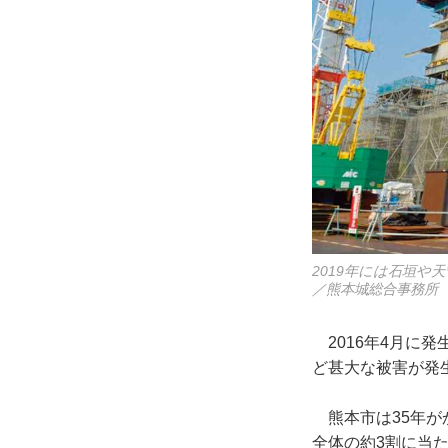
2019年には石垣や
／熊本城総合事務所
2016年4月に
ど甚大な被害が発
熊本市は35年が
全体の約3割に当