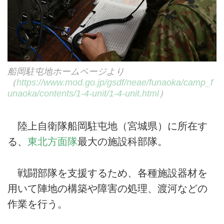
船岡駐屯地ホームページより
（
https://www.mod.go.jp/gsdf/neae/funaoka/camp_f
unaoka/contents/1-4-unit/1-4-unit.html
）
陸上自衛隊船岡駐屯地（宮城県）に所在す
る、
東北方面隊
最大の施設科部隊。
戦闘部隊を支援するため、各種施設器材を
用いて陣地の構築や障害の処理、渡河などの
作業を行う。