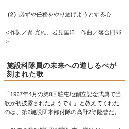
（2）
必ずや任務をやり遂げようとする心
＜作詞／斎 光雄、岩見匡洋 作曲／落合四郎
＞
施設科隊員の未来への道しるべが
刻まれた歌
「1967年4月の第8回駐屯地創立記念式典で当
歌が初披露されたようです」と教えてくれた
のは、第2施設団本部付隊の髙野2等陸曹だ。