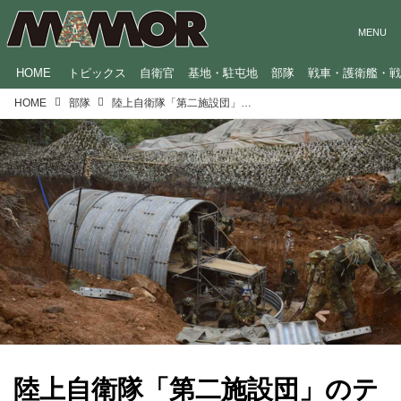
HOME
トピックス
自衛官
基地・駐屯地
部隊
戦車・護衛艦・
HOME
部隊
陸上自衛隊「第二施設団」のテーマソング！技術力の高さと東北の地を守るプライドを表現した歌詞に注目
陸上自衛隊「第二施設団」のテ