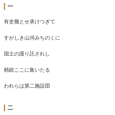
一
有史幾とせ承けつぎて
すがしき山河みちのくに
国土の護り託されし
精鋭ここに集いたる
われらは第二施設団
二