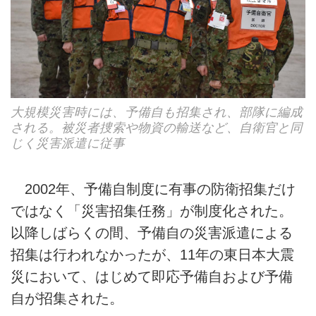
大規模災害時には、予備自も招集され、部隊に編成
される。被災者捜索や物資の輸送など、自衛官と同
じく災害派遣に従事
2002年、予備自制度に有事の防衛招集だけ
ではなく「災害招集任務」が制度化された。
以降しばらくの間、予備自の災害派遣による
招集は行われなかったが、11年の東日本大震
災において、はじめて即応予備自および予備
自が招集された。