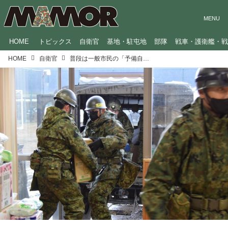
HOME
トピックス
自衛官
基地・駐屯地
部隊
戦車・護衛艦・
HOME
自衛官
普段は一般市民の「予備自衛官」、能登半島地震でどんな活躍を？災害派遣で大きな力に