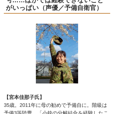
号……ほかでは経験できないこと
がいっぱい（声優／予備自衛官）
【宮本佳那子氏】
35歳。2011年に母の勧めで予備自に。階級は
予備3等陸曹。「小銃の分解結合を経験したこ