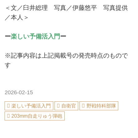
＜文／臼井総理 写真／伊藤悠平 写真提供
／本人＞
ー
楽しい予備活入門
ー
※記事内容は上記掲載号の発売時点のもので
す
2026-02-15
楽しい予備活入門
自衛官
野戦特科部隊
203mm自走りゅう弾砲