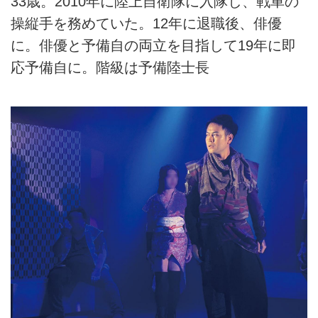
33歳。2010年に陸上自衛隊に入隊し、戦車の
操縦手を務めていた。12年に退職後、俳優
に。俳優と予備自の両立を目指して19年に即
応予備自に。階級は予備陸士長