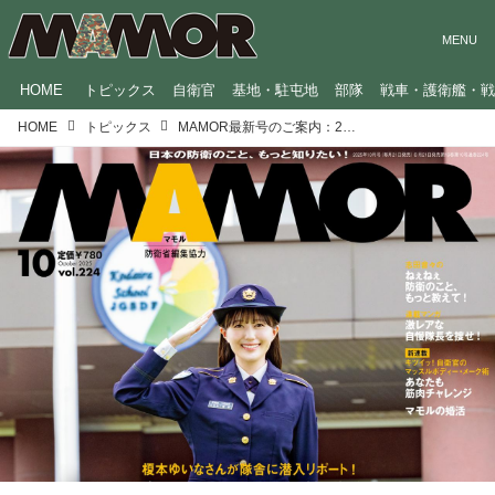
HOME
トピックス
自衛官
基地・駐屯地
部隊
戦車・護衛艦・
HOME
トピックス
MAMOR最新号のご案内：2025年10月号【巻頭特集：自衛隊ぐらし】