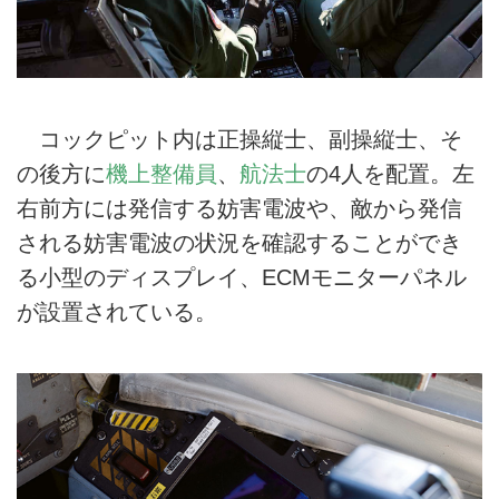
コックピット内は正操縦士、副操縦士、そ
の後方に
機上整備員
、
航法士
の4人を配置。左
右前方には発信する妨害電波や、敵から発信
される妨害電波の状況を確認することができ
る小型のディスプレイ、ECMモニターパネル
が設置されている。