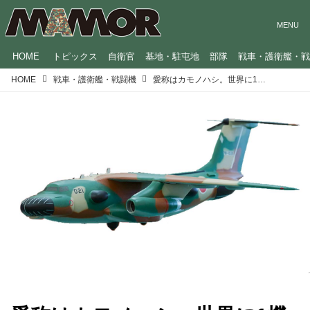
HOME
トピックス
自衛官
基地・駐屯地
部隊
戦車・護衛艦・
HOME
戦車・護衛艦・戦闘機
愛称はカモノハシ。世界に1機だけの電子戦機「EC-1」を航空自衛隊から独占スクープ