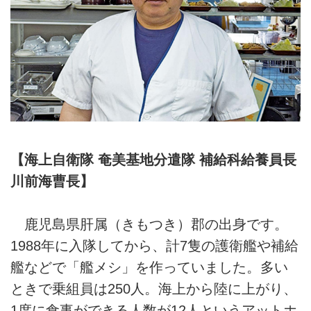
【海上自衛隊 奄美基地分遣隊 補給科給養員長
川前海曹長】
鹿児島県肝属（きもつき）郡の出身です。
1988年に入隊してから、計7隻の護衛艦や補給
艦などで「艦メシ」を作っていました。多い
ときで乗組員は250人。海上から陸に上がり、
1度に食事ができる人数が12人というアットホ