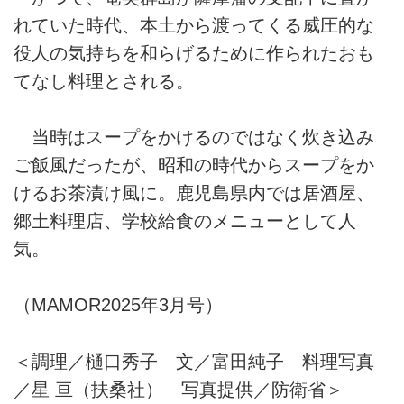
れていた時代、本土から渡ってくる威圧的な
役人の気持ちを和らげるために作られたおも
てなし料理とされる。
当時はスープをかけるのではなく炊き込み
ご飯風だったが、昭和の時代からスープをか
けるお茶漬け風に。鹿児島県内では居酒屋、
郷土料理店、学校給食のメニューとして人
気。
（MAMOR2025年3月号）
＜調理／樋口秀子 文／富田純子 料理写真
／星 亘（扶桑社） 写真提供／防衛省＞