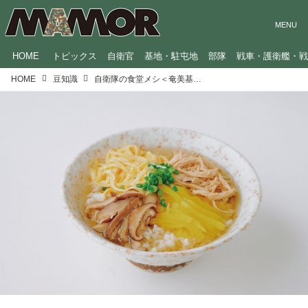
HOME
トピックス
自衛官
基地・駐屯地
部隊
戦車・護衛艦・
HOME
豆知識
自衛隊の食堂メシ＜奄美基地分遣隊編＞黄金色のうまみたっぷりスープでお茶漬け風に食す鳥飯