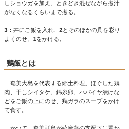
しショウガを加え、ときどき混ぜながら煮汁
がなくなるくらいまで煮る。
3：
丼にご飯を入れ、
2
とそのほかの具を彩り
よくのせ、
1
をかける。
鶏飯とは
奄美大島を代表する郷土料理。ほぐした鶏
肉、干しシイタケ、錦糸卵、パパイヤ漬けな
どをご飯の上にのせ、鶏ガラのスープをかけ
て食す。
かつて、奄美群島が薩摩藩の支配下に置か