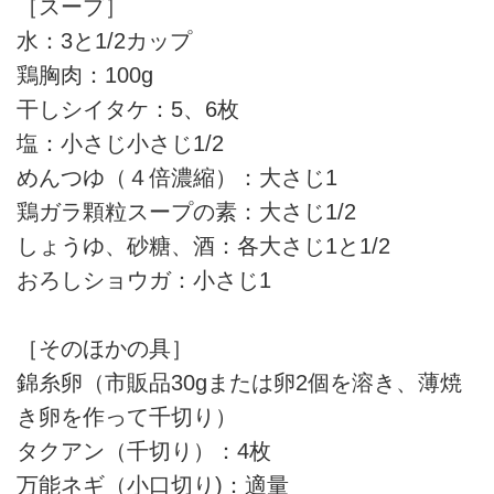
［スープ］
水：3と1/2カップ
鶏胸肉：100g
干しシイタケ：5、6枚
塩：小さじ小さじ1/2
めんつゆ（４倍濃縮）：大さじ1
鶏ガラ顆粒スープの素：大さじ1/2
しょうゆ、砂糖、酒：各大さじ1と1/2
おろしショウガ：小さじ1
［そのほかの具］
錦糸卵（市販品30gまたは卵2個を溶き、薄焼
き卵を作って千切り）
タクアン（千切り）：4枚
万能ネギ（小口切り)：適量