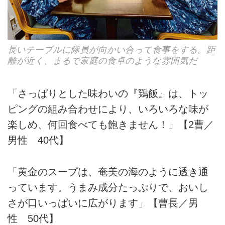
長いテーブルに隊員が向かい合って食事をする。距
離が近く、まるで家庭の食卓のような雰囲気だ
「さっぱりとした味わいの『鶏飯』は、トッ
ピングの組み合わせにより、いろいろな味が
楽しめ、何回食べても飽きません！」【2曹／
男性 40代】
「黄金のスープは、奄美の海のように透き通
っています。うまみ成分たっぷりで、おいし
さが口いっぱいに広がります」【曹長／男
性 50代】