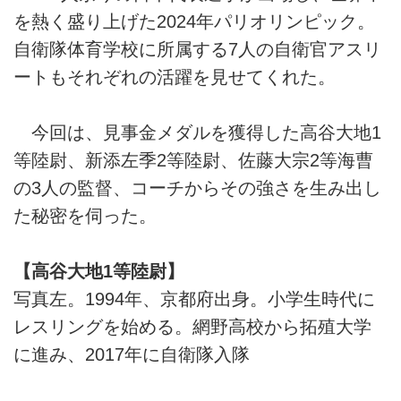
を熱く盛り上げた2024年パリオリンピック。
自衛隊体育学校に所属する7人の自衛官アスリ
ートもそれぞれの活躍を見せてくれた。
今回は、見事金メダルを獲得した高谷大地1
等陸尉、新添左季2等陸尉、佐藤大宗2等海曹
の3人の監督、コーチからその強さを生み出し
た秘密を伺った。
【高谷大地1等陸尉】
写真左。1994年、京都府出身。小学生時代に
レスリングを始める。網野高校から拓殖大学
に進み、2017年に自衛隊入隊