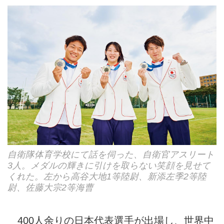
自衛隊体育学校にて話を伺った、自衛官アスリート
3人。メダルの輝きに引けを取らない笑顔を見せて
くれた。左から高谷大地1等陸尉、新添左季2等陸
尉、佐藤大宗2等海曹
400人余りの日本代表選手が出場し、世界中