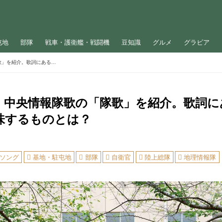
屯地
部隊
戦車・護衛艦・戦闘機
豆知識
グルメ
グラビア
陸上自衛隊・中央情報隊歌の「隊歌」を紹介。歌詞にある「戦場の霧」が意味するものとは？
・中央情報隊歌の「隊歌」を紹介。歌詞に
味するものとは？
ソング
基地・駐屯地
部隊
自衛官
陸上総隊
地理情報隊