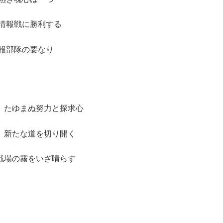
 情報戦に勝利する
情報部隊の要なり
 たゆまぬ努力と探求心
 新たな道を切り開く
戦場の霧をいざ晴らす
ち